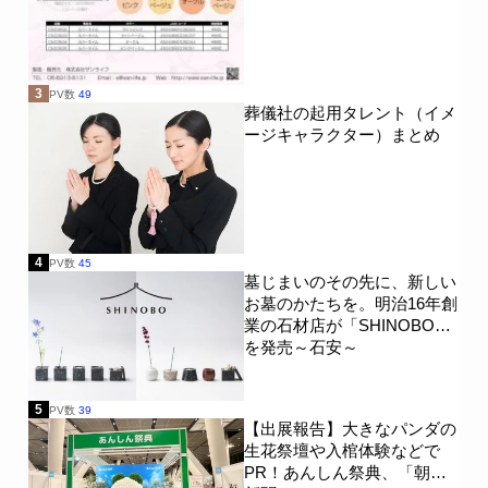
イズモ葬祭
株式会社綾川葬祭
メモリーズ株式会社
株式会社眞照堂
3
PV数
49
葬儀社の起用タレント（イメ
イズモホール
フォーエバーホール
ージキャラクター）まとめ
グレイスホテル
西村葬儀社
草苑
エム・エス・アイ（MSI）
株式会社YAMAKO
平安典礼
馬九行(うまくいく)株式会社
4
PV数
45
墓じまいのその先に、新しい
お墓のかたちを。明治16年創
株式会社平安
業の石材店が「SHINOBO」
を発売～石安～
5
PV数
39
【出展報告】大きなパンダの
生花祭壇や入棺体験などで
PR！あんしん祭典、「朝日