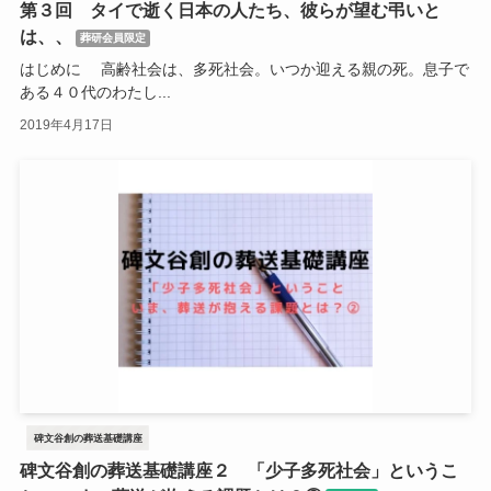
第３回 タイで逝く日本の人たち、彼らが望む弔いと
は、、
葬研会員限定
はじめに 高齢社会は、多死社会。いつか迎える親の死。息子で
ある４０代のわたし...
2019年4月17日
碑文谷創の葬送基礎講座
碑文谷創の葬送基礎講座２ 「少子多死社会」というこ