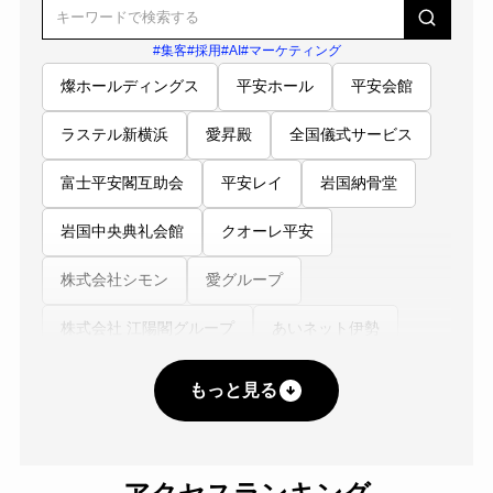
#集客
#採用
#AI
#マーケティング
燦ホールディングス
平安ホール
平安会館
ラステル新横浜
愛昇殿
全国儀式サービス
富士平安閣互助会
平安レイ
岩国納骨堂
岩国中央典礼会館
クオーレ平安
株式会社シモン
愛グループ
株式会社 江陽閣グループ
あいネット伊勢
広済堂
ニチリョク
防府典礼会館
もっと見る
こころネット
株式会社平安閣エヌピーオー互助会
レクスト