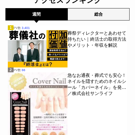
アクセスランキング
出雲殿冠婚葬祭互助センター
レクスト関西
週間
総合
あいネットホール
大阪祭典
1
PV数
3,401
葬祭ディレクターとあわせて
クラトモビルメイク
新大阪互助会
持ちたい｜終活士の取得方法
やメリット・年収を解説
あいネット
あいネットコーポレーション
くらしの友
株式会社あいネット
平安祭典
2
PV数
66
防長互助センター
株式会社出雲殿互助会
急なお通夜・葬式でも安心！
ネイルを隠すためのネイルシ
ール「カバーネイル」を発売
博善社
東京博善
あいネットグループ
／株式会社サンライフ
サン・ライフ
ティア
玉姫グループ青森
ナカタケ株式会社
合掌堂
斎霊殿
あいネット清水
株式会社横須賀冠婚葬祭互助会