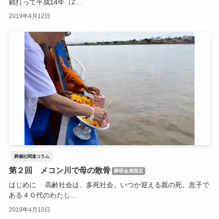
銘打って平成14年（2...
2019年4月12日
葬儀社関連コラム
第２回 メコン川で母の散骨
葬研会員限定
はじめに 高齢社会は、多死社会。いつか迎える親の死。息子で
ある４０代のわたし...
2019年4月10日