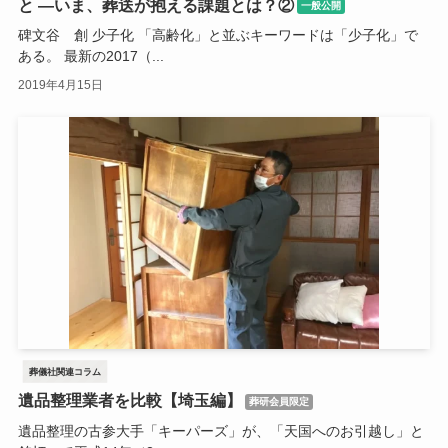
と ―いま、葬送が抱える課題とは？②
一般公開
碑文谷 創 少子化 「高齢化」と並ぶキーワードは「少子化」で
ある。 最新の2017（...
2019年4月15日
葬儀社関連コラム
遺品整理業者を比較【埼玉編】
葬研会員限定
遺品整理の古参大手「キーパーズ」が、「天国へのお引越し」と