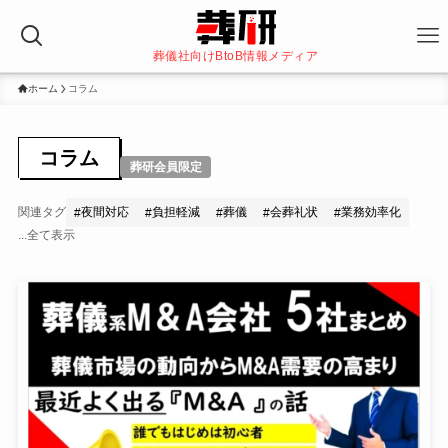
葬儀社向けBtoB情報メディア
ホーム
コラム
コラム
葬研会員限定
関連タグ
夜間対応
負担軽減
葬儀
会葬礼状
業務効率化
#
#
#
#
#
...全て表示