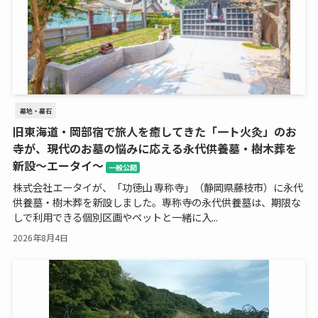
墓地・墓石
旧東海道・岡部宿で旅人を癒してきた「一ト火灸」のお
寺が、現代のお墓の悩みに応える永代供養墓・樹木葬を
新設～エータイ～
一般公開
株式会社エータイが、「功徳山 専称寺」（静岡県藤枝市）に永代
供養墓・樹木葬を新設しました。専称寺の永代供養墓は、期限な
しで利用できる個別区画やペットと一緒に入...
2026年8月4日