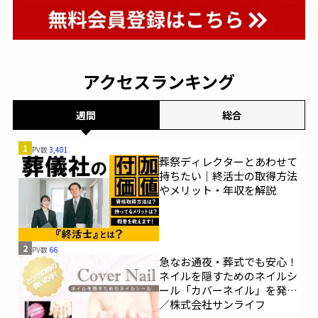
燦ホールディングス
広済堂
馬九行(うまくいく)株式会社
クラトモビルメイク
アクセスランキング
株式会社綾川葬祭
平安レイ
防長互助センター
あいネット
こころネット
週間
総合
大阪祭典
平安祭典
株式会社平安
1
PV数
3,401
葬祭ディレクターとあわせて
持ちたい｜終活士の取得方法
ナカタケ株式会社
株式会社出雲殿互助会
やメリット・年収を解説
クオーレ平安
愛昇殿
平安典礼
株式会社あいネット
防府典礼会館
草苑
2
PV数
66
急なお通夜・葬式でも安心！
ネイルを隠すためのネイルシ
あいネットホール
サン・ライフ
ニチリョク
ール「カバーネイル」を発売
／株式会社サンライフ
東京博善
玉姫グループ青森