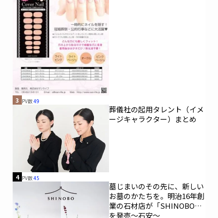
3
PV数
49
葬儀社の起用タレント（イメ
ージキャラクター）まとめ
4
PV数
45
墓じまいのその先に、新しい
お墓のかたちを。明治16年創
業の石材店が「SHINOBO」
を発売～石安～