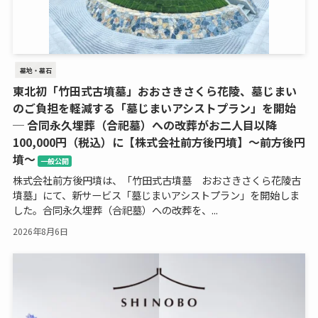
墓地・墓石
東北初「竹田式古墳墓」おおさきさくら花陵、墓じまい
のご負担を軽減する「墓じまいアシストプラン」を開始
─ 合同永久埋葬（合祀墓）への改葬がお二人目以降
100,000円（税込）に【株式会社前方後円墳】～前方後円
墳～
一般公開
株式会社前方後円墳は、「竹田式古墳墓 おおさきさくら花陵古
墳墓」にて、新サービス「墓じまいアシストプラン」を開始しま
した。合同永久埋葬（合祀墓）への改葬を、...
2026年8月6日