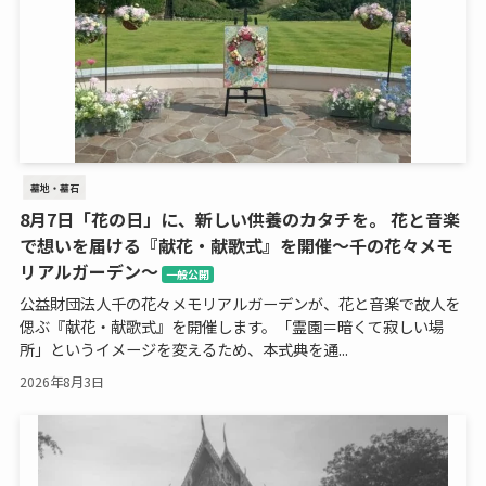
墓地・墓石
8月7日「花の日」に、新しい供養のカタチを。 花と音楽
で想いを届ける『献花・献歌式』を開催～千の花々メモ
リアルガーデン～
一般公開
公益財団法人千の花々メモリアルガーデンが、花と音楽で故人を
偲ぶ『献花・献歌式』を開催します。「霊園＝暗くて寂しい場
所」というイメージを変えるため、本式典を通...
2026年8月3日