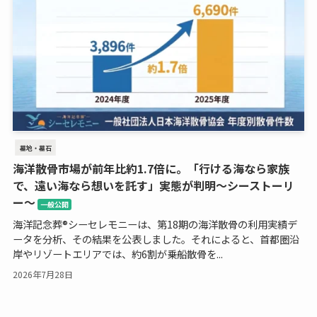
墓地・墓石
海洋散骨市場が前年比約1.7倍に。「行ける海なら家族
で、遠い海なら想いを託す」実態が判明～シーストーリ
ー～
一般公開
海洋記念葬®シーセレモニーは、第18期の海洋散骨の利用実績デ
ータを分析、その結果を公表しました。それによると、首都圏沿
岸やリゾートエリアでは、約6割が乗船散骨を...
2026年7月28日