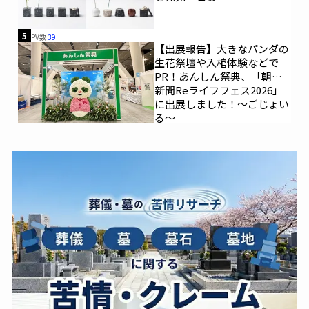
5
PV数
39
【出展報告】大きなパンダの
生花祭壇や入棺体験などで
PR！あんしん祭典、「朝日
新聞Reライフフェス2026」
に出展しました！～ごじょい
る～