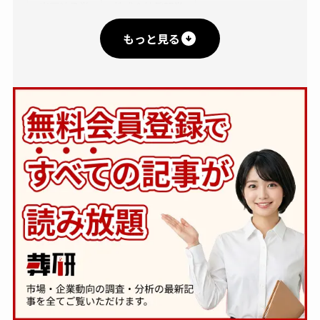
岩国納骨堂
株式会社眞照堂
もっと見る
出雲殿冠婚葬祭互助センター
合掌堂
西村葬儀社
ティア
斎霊殿
レクスト関西
岩国中央典礼会館
株式会社平安閣エヌピーオー互助会
全国儀式サービス
株式会社シモン
あいネットグループ
エム・エス・アイ（MSI）
富士平安閣互助会
株式会社 江陽閣グループ
ラステル新横浜
メモリーズ株式会社
株式会社YAMAKO
フォーエバーホール