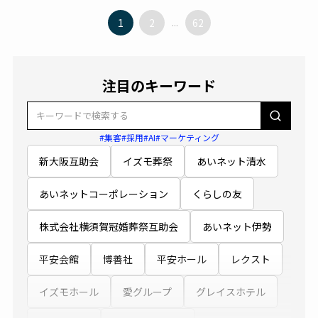
1
2
...
62
注目のキーワード
#集客
#採用
#AI
#マーケティング
新大阪互助会
イズモ葬祭
あいネット清水
あいネットコーポレーション
くらしの友
株式会社横須賀冠婚葬祭互助会
あいネット伊勢
平安会館
博善社
平安ホール
レクスト
イズモホール
愛グループ
グレイスホテル