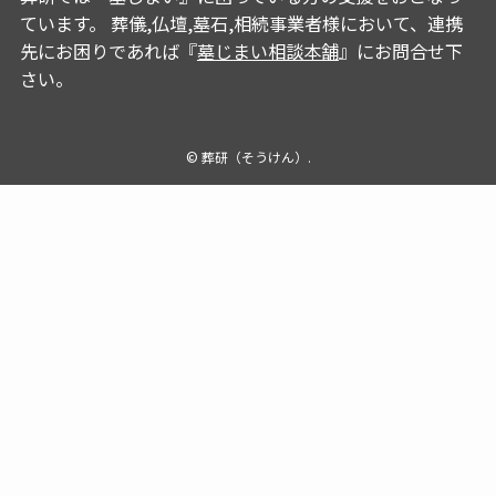
ています。 葬儀,仏壇,墓石,相続事業者様において、連携
先にお困りであれば『
墓じまい相談本舗
』にお問合せ下
さい。
©
葬研（そうけん）.