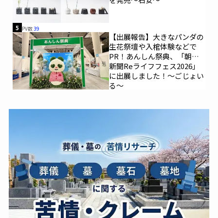
5
PV数
39
【出展報告】大きなパンダの
生花祭壇や入棺体験などで
PR！あんしん祭典、「朝日
新聞Reライフフェス2026」
に出展しました！～ごじょい
る～