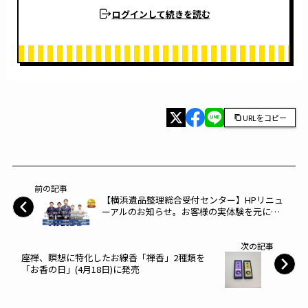
ログインして続きを読む
URLをコピー
前の記事
【横浜遺品整理総合受付センター】HPリニュ
ーアルのお知らせ。お客様の実体験を元に制
作したオリジナル体験漫画+ウェブCMを導
入！全ての年代のお客様に「わかりやすく伝
次の記事
えたい！」と新たなアプローチを展開！
座禅、瞑想に特化したお線香「禅香」2種類を
「お香の日」(4月18日)に発売