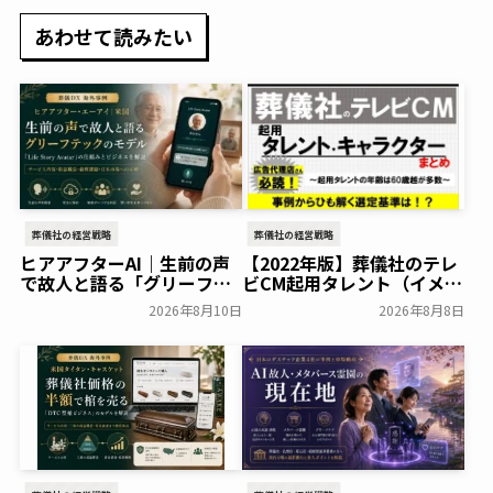
あわせて読みたい
葬儀社の経営戦略
葬儀社の経営戦略
ヒアアフターAI｜生前の声
【2022年版】葬儀社のテレ
で故人と語る「グリーフテ
ビCM起用タレント（イメー
ック」のモデルを解説
ジキャラクター）まとめ
2026年8月10日
2026年8月8日
葬研会員限定
葬研会員限定