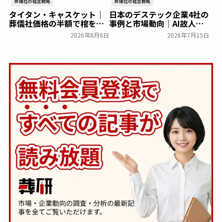
葬儀社の経営戦略
葬儀社の経営戦略
タイタン・キャスケット｜
日本のデステック企業4社の
葬儀社価格の半額で棺を売
事例と市場動向｜AI故人・
る「DTC型棺ビジネス」の
メタバース霊園の現在地
2026年8月6日
2026年7月15日
モデルを解説
葬研会員限定
葬研会員限定