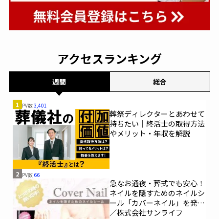
アクセスランキング
週間
総合
1
PV数
3,401
葬祭ディレクターとあわせて
持ちたい｜終活士の取得方法
やメリット・年収を解説
2
PV数
66
急なお通夜・葬式でも安心！
ネイルを隠すためのネイルシ
ール「カバーネイル」を発売
／株式会社サンライフ