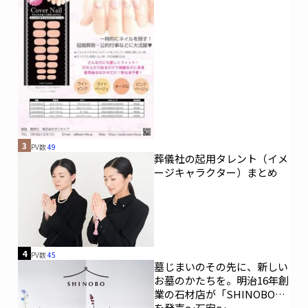
3
PV数
49
葬儀社の起用タレント（イメ
ージキャラクター）まとめ
4
PV数
45
墓じまいのその先に、新しい
お墓のかたちを。明治16年創
業の石材店が「SHINOBO」
を発売～石安～