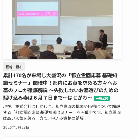
墓地・墓石
累計170名が来場し大盛況の「都立霊園応募 基礎知
識セミナー」開催中！都内にお墓を求める方々へお
墓のプロが徹底解説 ～失敗しないお墓選びのための
駆け込み寺は６月７日まで～はせがわ～
一般公開
現在、株式会社はせがわは、都立霊園の概要や価格について解説
する「都立霊園応募 基礎知識セミナー」を開催中です。都立霊園
は高い人気を誇る一方で、申込み資格の誤解...
2026年5月28日