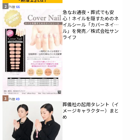
2
PV数
66
急なお通夜・葬式でも安
心！ネイルを隠すためのネ
イルシール「カバーネイ
ル」を発売／株式会社サン
ライフ
3
PV数
49
葬儀社の起用タレント（イ
メージキャラクター）まと
め