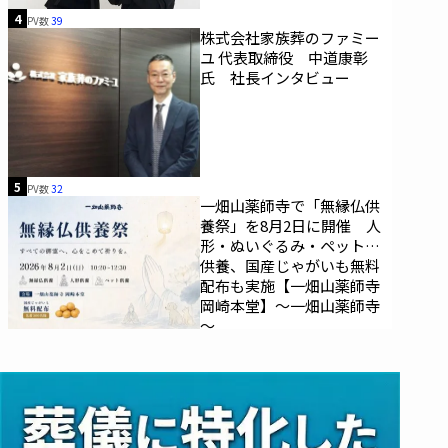
4
PV数
39
株式会社家族葬のファミー
ユ 代表取締役 中道康彰
氏 社長インタビュー
5
PV数
32
一畑山薬師寺で「無縁仏供
養祭」を8月2日に開催 人
形・ぬいぐるみ・ペットの
供養、国産じゃがいも無料
配布も実施【一畑山薬師寺
岡崎本堂】～一畑山薬師寺
～