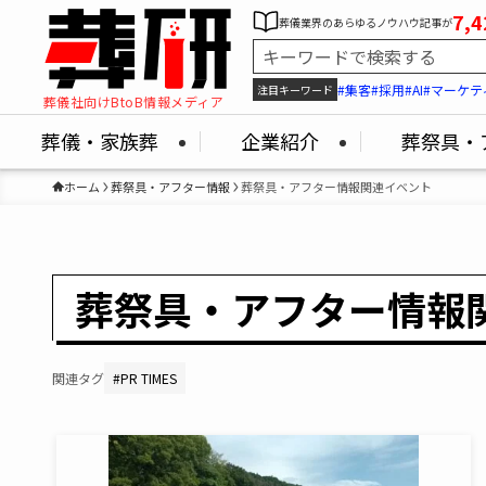
7,4
葬儀業界のあらゆるノウハウ記事が
#集客
#採用
#AI
#マーケテ
注目キーワード
葬儀社向けBtoB情報メディア
葬儀・家族葬
企業紹介
葬祭具・
ホーム
葬祭具・アフター情報
葬祭具・アフター情報関連イベント
葬祭具・アフター情報
関連タグ
#
PR TIMES