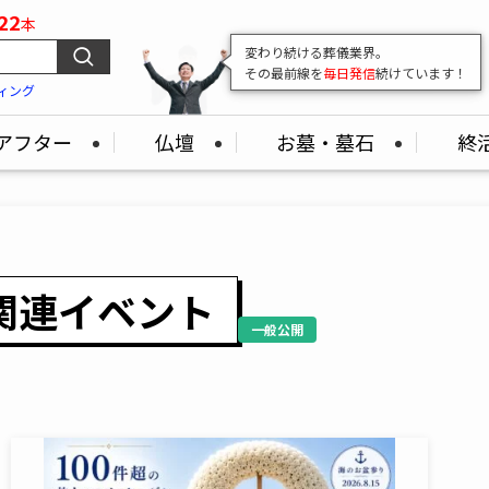
22
本
変わり続ける葬儀業界。
その最前線を
毎日発信
続けています！
ィング
アフター
仏壇
お墓・墓石
終
関連イベント
一般公開