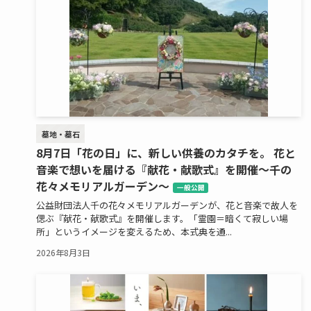
墓地・墓石
8月7日「花の日」に、新しい供養のカタチを。 花と
音楽で想いを届ける『献花・献歌式』を開催～千の
花々メモリアルガーデン～
一般公開
公益財団法人千の花々メモリアルガーデンが、花と音楽で故人を
偲ぶ『献花・献歌式』を開催します。「霊園＝暗くて寂しい場
所」というイメージを変えるため、本式典を通...
2026年8月3日