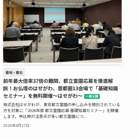
墓地・墓石
前年最大倍率37倍の難関、都立霊園応募を徹底解
説！お仏壇のはせがわ、首都圏13会場で「基礎知識
セミナー」を無料開催～はせがわ～
一般公開
株式会社はせがわが、東京都立霊園の申し込みを検討されている
方を対象に「2026年度 都立霊園応募 基礎知識セミナー」を開催
します。申込時の注意点が多い都立霊園につ...
2026年4月27日