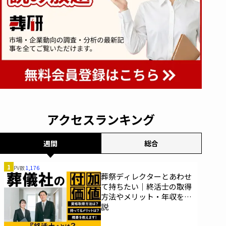
アクセスランキング
週間
総合
1
PV数
1,176
葬祭ディレクターとあわせ
て持ちたい｜終活士の取得
方法やメリット・年収を解
説