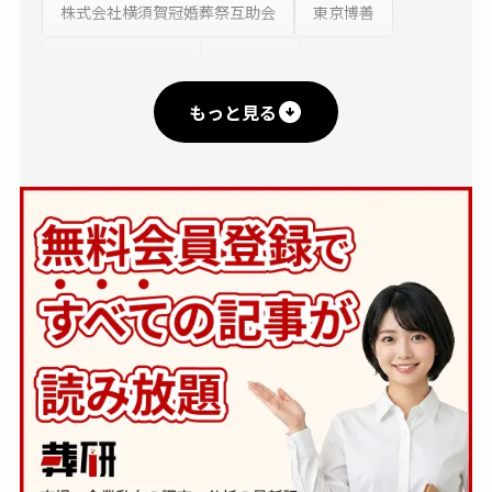
株式会社横須賀冠婚葬祭互助会
東京博善
玉姫グループ青森
レクスト
もっと見る
株式会社出雲殿互助会
岩国納骨堂
新大阪互助会
株式会社シモン
燦ホールディングス
株式会社平安閣エヌピーオー互助会
平安祭典
防長互助センター
富士平安閣互助会
出雲殿冠婚葬祭互助センター
馬九行(うまくいく)株式会社
クラトモビルメイク
株式会社綾川葬祭
西村葬儀社