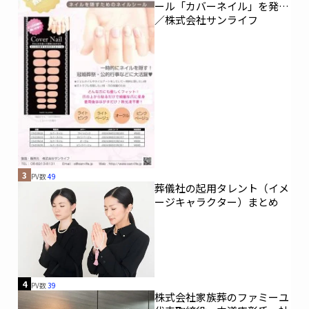
ール「カバーネイル」を発売
／株式会社サンライフ
ティア
愛グループ
サン・ライフ
草苑
全国儀式サービス
株式会社YAMAKO
斎霊殿
こころネット
イズモ葬祭
3
PV数
49
葬儀社の起用タレント（イメ
ージキャラクター）まとめ
4
PV数
39
株式会社家族葬のファミーユ