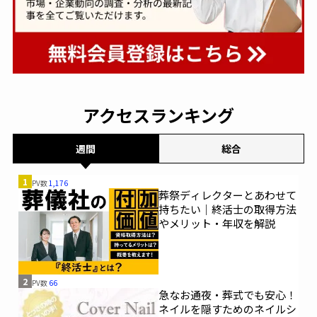
ラステル新横浜
平安会館
あいネット伊勢
エム・エス・アイ（MSI）
ニチリョク
あいネット清水
平安レイ
アクセスランキング
株式会社あいネット
株式会社 江陽閣グループ
愛昇殿
平安ホール
イズモホール
週間
総合
合掌堂
メモリーズ株式会社
1
PV数
1,176
葬祭ディレクターとあわせて
持ちたい｜終活士の取得方法
あいネットホール
広済堂
株式会社眞照堂
やメリット・年収を解説
株式会社平安
グレイスホテル
あいネットグループ
クオーレ平安
2
PV数
66
急なお通夜・葬式でも安心！
ネイルを隠すためのネイルシ
あいネットコーポレーション
大阪祭典