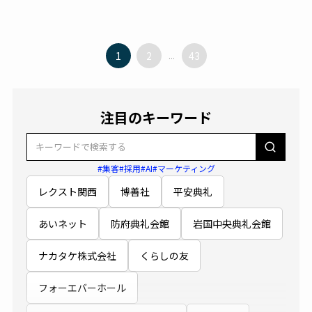
1
2
...
43
注目のキーワード
#集客
#採用
#AI
#マーケティング
レクスト関西
博善社
平安典礼
あいネット
防府典礼会館
岩国中央典礼会館
ナカタケ株式会社
くらしの友
フォーエバーホール