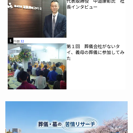
代表取締役 中道康彰氏 社
長インタビュー
5
PV数
32
第１回 葬儀会社がないタ
イ、義母の葬儀に参加してみ
た