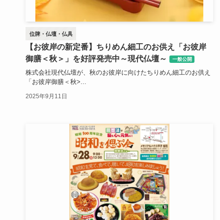
位牌・仏壇・仏具
【お彼岸の新定番】ちりめん細工のお供え「お彼岸
御膳＜秋＞」を好評発売中～現代仏壇～
一般公開
株式会社現代仏壇が、秋のお彼岸に向けたちりめん細工のお供え
「お彼岸御膳＜秋>...
2025年9月11日