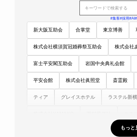
#集客
#採用
#AI
新大阪互助会
合掌堂
東京博善
株式会社横須賀冠婚葬祭互助会
株式会社
富士平安閣互助会
岩国中央典礼会館
平安会館
株式会社眞照堂
斎霊殿
ティア
グレイスホテル
ラステル新
株式会社YAMAKO
西村葬儀社
ニチ
もっと
あいネット
フォーエバーホール
平