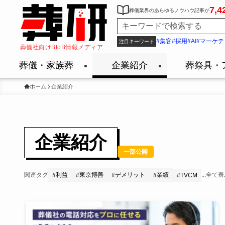
7,4
葬儀業界のあらゆるノウハウ記事が
#集客
#採用
#AI
#マーケテ
注目キーワード
葬儀社向けBtoB情報メディア
葬儀・家族葬
企業紹介
葬祭具・
ホーム
企業紹介
企業紹介
一部公開
関連タグ
利益
東京博善
デメリット
業績
...全て
#
#
#
#
#
TVCM