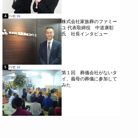
4
PV数
39
株式会社家族葬のファミー
ユ 代表取締役 中道康彰
氏 社長インタビュー
5
PV数
32
第１回 葬儀会社がないタ
イ、義母の葬儀に参加して
みた