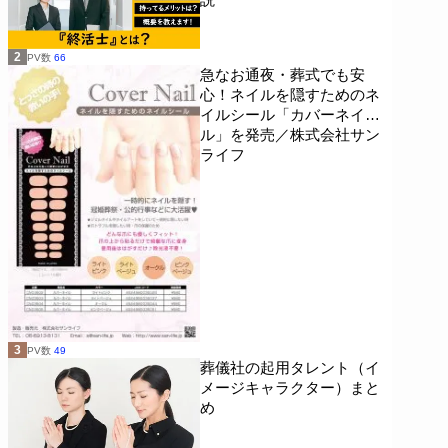
2
PV数
66
急なお通夜・葬式でも安
心！ネイルを隠すためのネ
イルシール「カバーネイ
ル」を発売／株式会社サン
ライフ
3
PV数
49
葬儀社の起用タレント（イ
メージキャラクター）まと
め