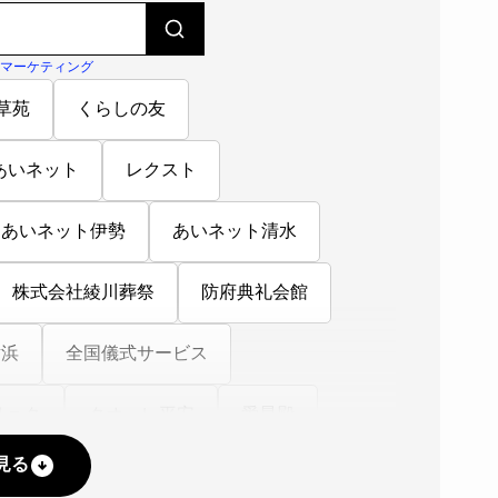
#マーケティング
草苑
くらしの友
あいネット
レクスト
あいネット伊勢
あいネット清水
株式会社綾川葬祭
防府典礼会館
横浜
全国儀式サービス
リョク
クオーレ平安
愛昇殿
見る
安祭典
ナカタケ株式会社