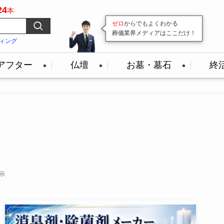
24
本
ゼロ
変わり続ける葬儀業界。
からでもよくわかる
葬儀業界メディアはここだけ！
その最前線を
毎日発信
続けています！
ィング
アフター
仏壇
お墓・墓石
終
表示