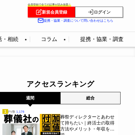
会員登録で全ての記事が読み放題！
新規会員登録
ログイン
提携・協業・調査について問い合わせはこちら
活・相続
コラム
提携・協業・調査
アクセスランキング
週間
総合
1
PV数
1,176
葬祭ディレクターとあわせ
て持ちたい｜終活士の取得
方法やメリット・年収を解
説