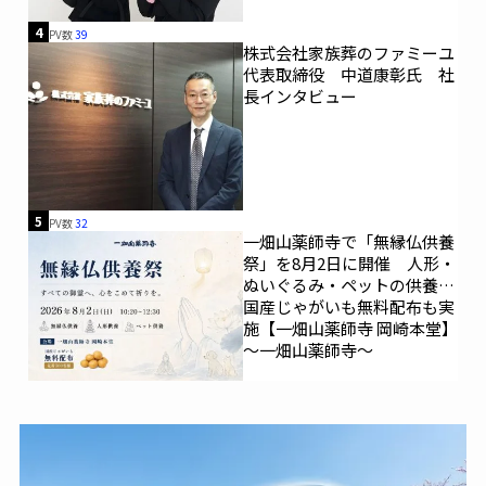
4
PV数
39
株式会社家族葬のファミーユ
代表取締役 中道康彰氏 社
長インタビュー
5
PV数
32
一畑山薬師寺で「無縁仏供養
祭」を8月2日に開催 人形・
ぬいぐるみ・ペットの供養、
国産じゃがいも無料配布も実
施【一畑山薬師寺 岡崎本堂】
～一畑山薬師寺～