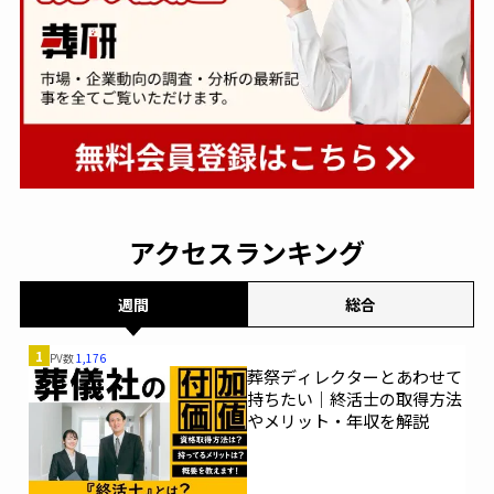
アクセスランキング
週間
総合
1
PV数
1,176
葬祭ディレクターとあわせて
持ちたい｜終活士の取得方法
やメリット・年収を解説