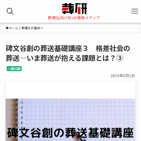
葬儀社向けBtoB情報メディア
ホーム
葬儀社の動向
碑文谷創の葬送基礎講座３ 格差社会の
葬送―いま葬送が抱える課題とは？③
一般公開
2019年5月1日