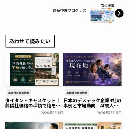
次の記事
遺品整理プログレス
あわせて読みたい
葬儀社の経営戦略
葬儀社の経営戦略
タイタン・キャスケット｜
日本のデステック企業4社の
葬儀社価格の半額で棺を売
事例と市場動向｜AI故人・
る「DTC型棺ビジネス」の
メタバース霊園の現在地
2026年8月6日
2026年7月15日
モデルを解説
葬研会員限定
葬研会員限定