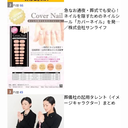
2
PV数
66
急なお通夜・葬式でも安心！
ネイルを隠すためのネイルシ
ール「カバーネイル」を発売
／株式会社サンライフ
3
PV数
49
葬儀社の起用タレント（イメ
ージキャラクター）まとめ