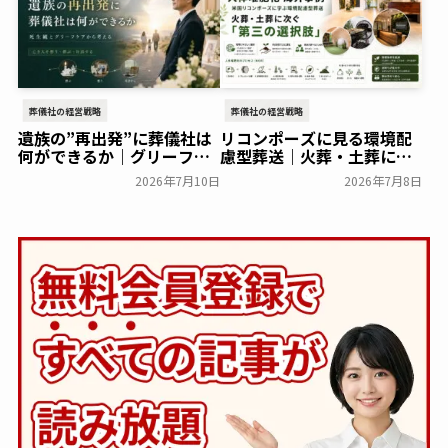
葬儀社の経営戦略
葬儀社の経営戦略
遺族の”再出発”に葬儀社は
リコンポーズに見る環境配
何ができるか｜グリーフケ
慮型葬送｜火葬・土葬に次
アから読み解く故人との向
ぐ第三の選択肢「人体堆肥
2026年7月10日
2026年7月8日
き合い方
化」を解説
葬研会員限定
葬研会員限定