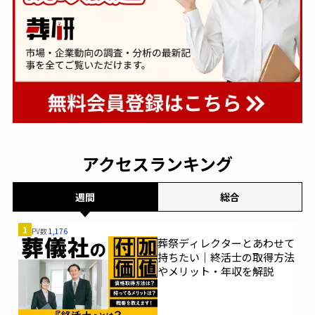
馬九行(うまくいく)株式会社
あいネットホール
株式会社出雲殿互助会
あいネットコーポレーション
平安会館
レクスト
防長互助センター
燦ホールディングス
岩国中央典礼会館
アクセスランキング
クラトモビルメイク
株式会社横須賀冠婚葬祭互助会
ニチリョク
週間
総合
防府典礼会館
ナカタケ株式会社
広済堂
1
PV数
1,176
葬祭ディレクターとあわせて
持ちたい｜終活士の取得方法
大阪祭典
イズモホール
株式会社平安
やメリット・年収を解説
西村葬儀社
出雲殿冠婚葬祭互助センター