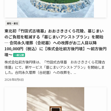
墓地・墓石
東北初「竹田式古墳墓」おおさきさくら花陵、墓じまい
のご負担を軽減する「墓じまいアシストプラン」を開始
─ 合同永久埋葬（合祀墓）への改葬がお二人目以降
100,000円（税込）に【株式会社前方後円墳】～前方後円
墳～
一般公開
株式会社前方後円墳は、「竹田式古墳墓 おおさきさくら花陵古
墳墓」にて、新サービス「墓じまいアシストプラン」を開始しま
した。合同永久埋葬（合祀墓）への改葬を、...
2026年8月6日