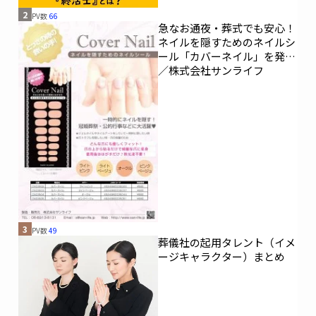
全国儀式サービス
イズモ葬祭
2
PV数
66
急なお通夜・葬式でも安心！
ネイルを隠すためのネイルシ
あいネット清水
博善社
玉姫グループ青森
ール「カバーネイル」を発売
／株式会社サンライフ
平安ホール
レクスト関西
株式会社YAMAKO
株式会社平安閣エヌピーオー互助会
3
PV数
49
葬儀社の起用タレント（イメ
ージキャラクター）まとめ