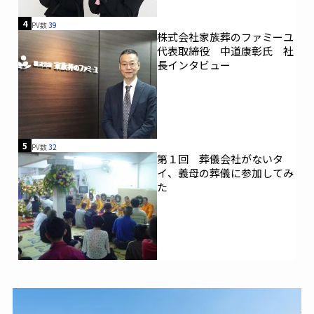
4
PV数
39
株式会社家族葬のファミーユ
代表取締役 中道康彰氏 社
長インタビュー
5
PV数
32
第１回 葬儀会社がないタ
イ、義母の葬儀に参加してみ
た