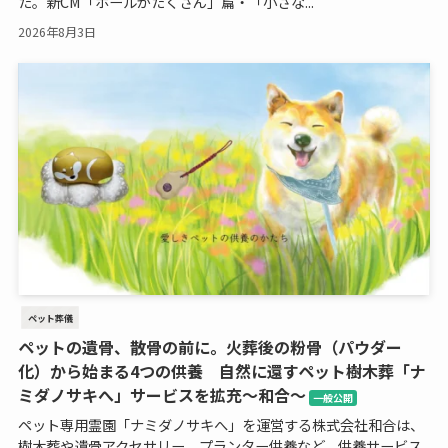
た。新CM「ホールがたくさん」篇・「小さな...
2026年8月3日
ペット葬儀
ペットの遺骨、散骨の前に。火葬後の粉骨（パウダー
化）から始まる4つの供養 自然に還すペット樹木葬「ナ
ミダノサキへ」サービスを拡充～和合～
一般公開
ペット専用霊園「ナミダノサキへ」を運営する株式会社和合は、
樹木葬や遺骨アクセサリー、プランター供養など、供養サービス