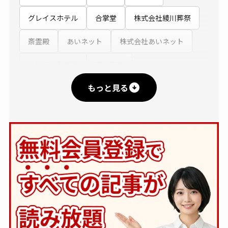
グレイスホテル
合掌堂
株式会社綾川葬祭
斎霊殿
あいネット
株式会社あいネット
株式会社眞照堂
平安祭典
もっと見る
フォーエバーホール
平安典礼
株式会社シモン
東京博善
新大阪互助会
クオーレ平安
メモリーズ株式会社
サン・ライフ
くらしの友
富士平安閣互助会
岩国納骨堂
株式会社 江陽閣グループ
こころネット
あいネットグループ