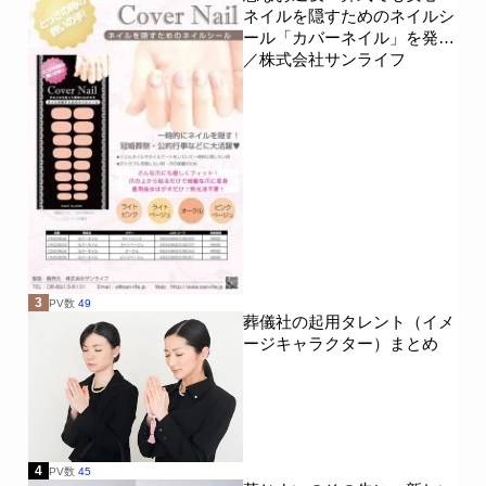
ネイルを隠すためのネイルシ
ール「カバーネイル」を発売
／株式会社サンライフ
3
PV数
49
葬儀社の起用タレント（イメ
ージキャラクター）まとめ
4
PV数
45