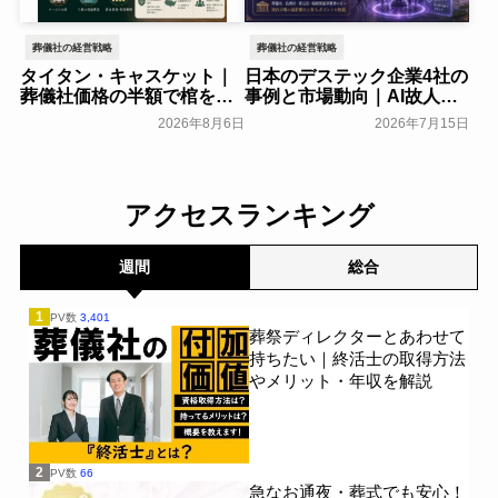
葬儀社の経営戦略
葬儀社の経営戦略
タイタン・キャスケット｜
日本のデステック企業4社の
葬儀社価格の半額で棺を売
事例と市場動向｜AI故人・
る「DTC型棺ビジネス」の
メタバース霊園の現在地
2026年8月6日
2026年7月15日
モデルを解説
葬研会員限定
葬研会員限定
アクセスランキング
週間
総合
1
PV数
3,401
葬祭ディレクターとあわせて
持ちたい｜終活士の取得方法
やメリット・年収を解説
2
PV数
66
急なお通夜・葬式でも安心！