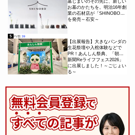
墓じまいのその先に、新しい
お墓のかたちを。明治16年創
業の石材店が「SHINOBO」
を発売～石安～
5
PV数
39
【出展報告】大きなパンダの
生花祭壇や入棺体験などで
PR！あんしん祭典、「朝日
新聞Reライフフェス2026」
に出展しました！～ごじょい
る～