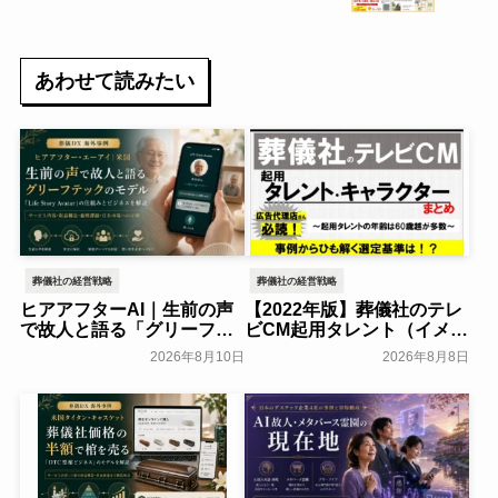
イフラボ・Ｗ～
あわせて読みたい
葬儀社の経営戦略
葬儀社の経営戦略
ヒアアフターAI｜生前の声
【2022年版】葬儀社のテレ
で故人と語る「グリーフテ
ビCM起用タレント（イメー
ック」のモデルを解説
ジキャラクター）まとめ
2026年8月10日
2026年8月8日
葬研会員限定
葬研会員限定