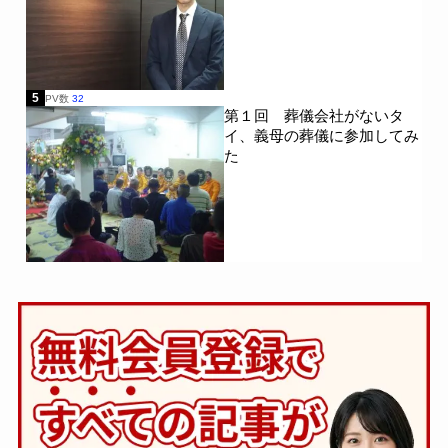
5
PV数
32
第１回 葬儀会社がないタ
イ、義母の葬儀に参加してみ
た