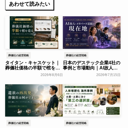
あわせて読みたい
葬儀社の経営戦略
葬儀社の経営戦略
タイタン・キャスケット｜
日本のデステック企業4社の
葬儀社価格の半額で棺を売
事例と市場動向｜AI故人・
る「DTC型棺ビジネス」の
メタバース霊園の現在地
2026年8月6日
2026年7月15日
モデルを解説
葬研会員限定
葬研会員限定
葬儀社の経営戦略
葬儀社の経営戦略