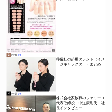
3
PV数
49
葬儀社の起用タレント（イメ
ージキャラクター）まとめ
4
PV数
39
株式会社家族葬のファミーユ
代表取締役 中道康彰氏 社
長インタビュー