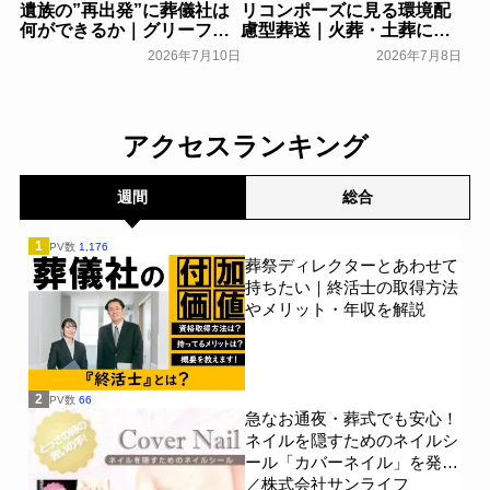
遺族の”再出発”に葬儀社は
リコンポーズに見る環境配
何ができるか｜グリーフケ
慮型葬送｜火葬・土葬に次
アから読み解く故人との向
ぐ第三の選択肢「人体堆肥
2026年7月10日
2026年7月8日
き合い方
化」を解説
葬研会員限定
葬研会員限定
アクセスランキング
週間
総合
1
PV数
1,176
葬祭ディレクターとあわせて
持ちたい｜終活士の取得方法
やメリット・年収を解説
2
PV数
66
急なお通夜・葬式でも安心！
ネイルを隠すためのネイルシ
ール「カバーネイル」を発売
／株式会社サンライフ