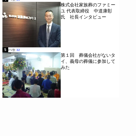
株式会社家族葬のファミー
ユ 代表取締役 中道康彰
氏 社長インタビュー
5
PV数
32
第１回 葬儀会社がないタ
イ、義母の葬儀に参加して
みた