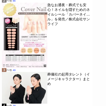
2
PV数
66
急なお通夜・葬式でも安
心！ネイルを隠すためのネ
イルシール「カバーネイ
ル」を発売／株式会社サン
ライフ
3
PV数
49
葬儀社の起用タレント（イ
メージキャラクター）まと
め
4
PV数
39