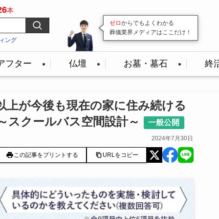
26
本
変わり続ける葬儀業界。
その最前線を
毎日発信
続けています！
ィング
アフター
仏壇
お墓・墓石
終
割以上が今後も現在の家に住み続ける
～スクールバス空間設計～
一般公開
2024年7月30日
この記事をプリントする
URLをコピー