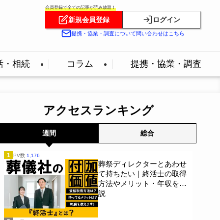
会員登録で全ての記事が読み放題！
新規会員登録
ログイン
提携・協業・調査について問い合わせはこちら
活・相続
コラム
提携・協業・調査
アクセスランキング
週間
総合
1
PV数
1,176
葬祭ディレクターとあわせ
て持ちたい｜終活士の取得
方法やメリット・年収を解
説