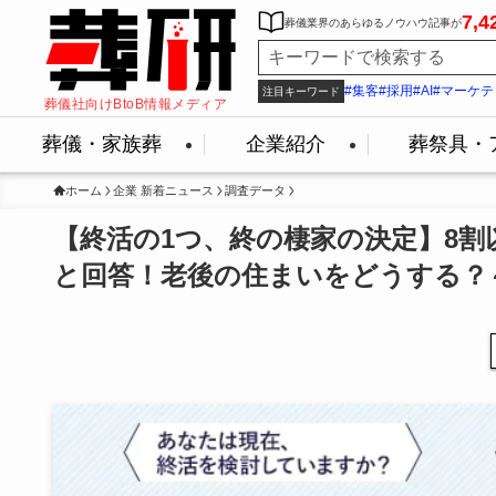
7,4
葬儀業界のあらゆるノウハウ記事が
#集客
#採用
#AI
#マーケテ
注目キーワード
葬儀社向けBtoB情報メディア
葬儀・家族葬
企業紹介
葬祭具・
ホーム
企業 新着ニュース
調査データ
【終活の1つ、終の棲家の決定】8
と回答！老後の住まいをどうする？