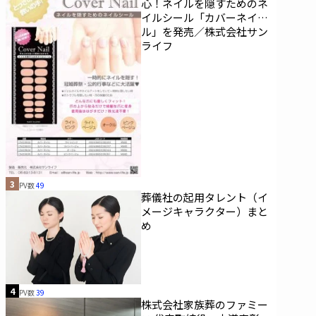
心！ネイルを隠すためのネ
イルシール「カバーネイ
ル」を発売／株式会社サン
ライフ
3
PV数
49
葬儀社の起用タレント（イ
メージキャラクター）まと
め
4
PV数
39
株式会社家族葬のファミー