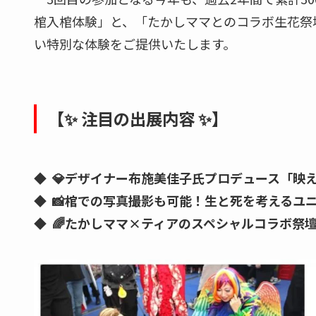
棺入棺体験」と、「たかしママとのコラボ生花祭
い特別な体験をご提供いたします。
【✨ 注目の出展内容 ✨】
◆ 💎デザイナー布施美佳子氏プロデュース「映
◆ 📸棺での写真撮影も可能！生と死を考えるユ
◆ 🌈たかしママ×ティアのスペシャルコラボ祭