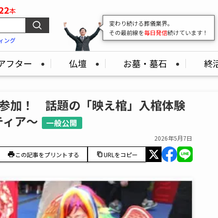
22
本
変わり続ける葬儀業界。
その最前線を
毎日発信
続けています！
ィング
アフター
仏壇
お墓・墓石
終
続参加！ 話題の「映え棺」入棺体験
ティア～
一般公開
2026年5月7日
この記事をプリントする
URLをコピー