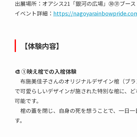
出展場所：オアシス21「銀河の広場」㉚㉛ブース
イベント詳細：
https://nagoyarainbowpride.co
【体験内容】
🎨 ①映え棺での入棺体験
布施美佳子さんのオリジナルデザイン棺（ブランド
で可愛らしいデザインが施された特別な棺に、ど
可能です。
棺の蓋を閉じ、自身の死を想うことで、一日一
す。