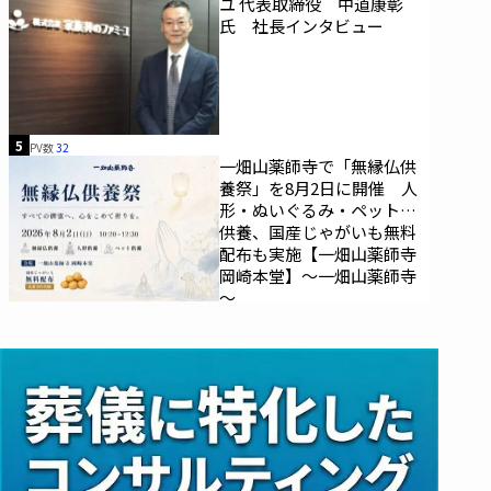
ユ 代表取締役 中道康彰
氏 社長インタビュー
5
PV数
32
一畑山薬師寺で「無縁仏供
養祭」を8月2日に開催 人
形・ぬいぐるみ・ペットの
供養、国産じゃがいも無料
配布も実施【一畑山薬師寺
岡崎本堂】～一畑山薬師寺
～