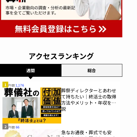
アクセスランキング
週間
総合
1
PV数
1,176
葬祭ディレクターとあわせ
て持ちたい｜終活士の取得
方法やメリット・年収を解
説
2
PV数
66
急なお通夜・葬式でも安