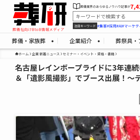
7,4
葬儀業界のあらゆるノウハウ記事が
#集客
#採用
#AI
#マーケテ
注目キーワード
葬儀社向けBtoB情報メディア
葬儀・家族葬
企業紹介
葬祭具・
ホーム
企業 新着ニュース
セミナー・イベント・資格・書籍
名古屋レインボープライドに3年連
＆「遺影風撮影」でブース出展！～