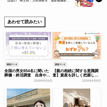
話題の「映え棺」入棺体験＆「遺影風撮影」
でブース出展！～ティア～
あわせて読みたい
調査データ
調査データ
全国の男女654名に聞いた
【親の相続に関する意識調
葬儀・終活調査 自身や家
査】資産を詳しく把握して
族の葬儀について「特に考
いる人はわずか7％？具体的
2026年8月6日
2026年8月6日
えていない」が57.3％～
に話せていない人の約半数
NEXER Group～
が「お盆に話したい」｜
一般公開
「しっかり保険、ちゃんと
節約。」が親の相続につい
て400名を対象に意識調査
を実施～Sasuke Financial