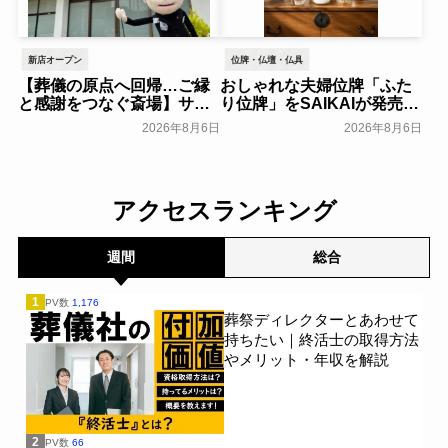
Lab～
一般公開
新店オープン
位牌・仏壇・仏具
【葬儀の原点へ回帰…ご縁
おしゃれな夫婦位牌「ふた
と感謝をつなぐ斎場】サ
り位牌」をSAIKAIが発売～
ン・ライフ、「八王子北野
森正～
一般公開
2026年8月6日
2026年8月6日
ファミリーホール」を2026
年8月オープン～サン・ライ
フホールディング～
一般公開
アクセスランキング
週間
総合
1
PV数
1,176
葬祭ディレクターとあわせて
持ちたい｜終活士の取得方法
やメリット・年収を解説
2
PV数
66