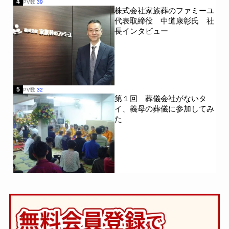
4
PV数
39
株式会社家族葬のファミーユ
代表取締役 中道康彰氏 社
長インタビュー
5
PV数
32
第１回 葬儀会社がないタ
イ、義母の葬儀に参加してみ
た