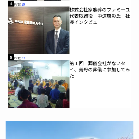
4
PV数
39
株式会社家族葬のファミーユ
代表取締役 中道康彰氏 社
長インタビュー
5
PV数
32
第１回 葬儀会社がないタ
イ、義母の葬儀に参加してみ
た