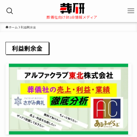
葬儀社向けBtoB情報メディア
ホーム
利益剰余金
利益剰余金