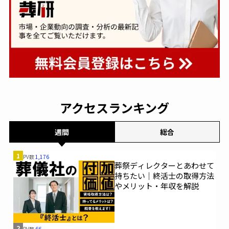
アクセスランキング
週間
総合
1
PV数
1,176
葬祭ディレクターとあわせて
持ちたい｜終活士の取得方法
やメリット・年収を解説
2
PV数
66