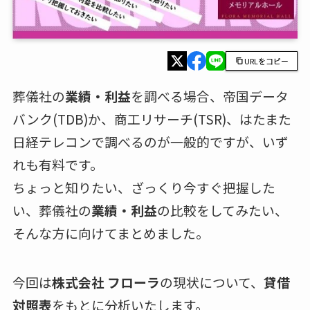
URLをコピー
葬儀社の
業績・利益
を調べる場合、帝国データ
バンク(TDB)か、商工リサーチ(TSR)、はたまた
日経テレコンで調べるのが一般的ですが、いず
れも有料です。
ちょっと知りたい、ざっくり今すぐ把握した
い、葬儀社の
業績・利益
の比較をしてみたい、
そんな方に向けてまとめました。
今回は
株式会社 フローラ
の現状について、
貸借
対照表
をもとに分析いたします。