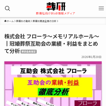
葬儀社向けBtoB情報メディア
ホーム
葬儀社の動向
葬儀社関連企業の分析
株式会社 フローラ～メモリアルホール～
┃冠婚葬祭互助会の業績・利益をまとめ
て分析
葬研会員限定
2026年1月20日