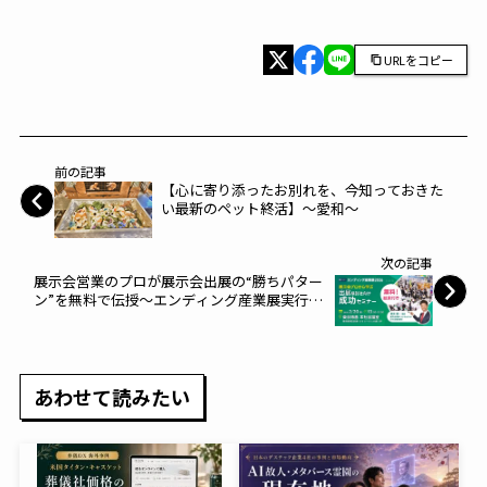
URLをコピー
前の記事
【心に寄り添ったお別れを、今知っておきた
い最新のペット終活】～愛和～
次の記事
展示会営業のプロが展示会出展の“勝ちパター
ン”を無料で伝授～エンディング産業展実行委
員会～
あわせて読みたい