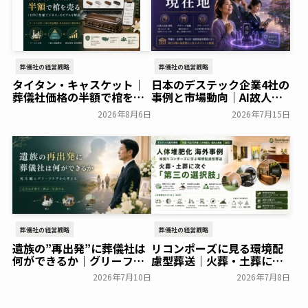
葬儀社の経営戦略
葬儀社の経営戦略
タイタン・キャスケット｜
日本のデステック企業4社の
葬儀社価格の半額で棺を売
事例と市場動向｜AI故人・
る「DTC型棺ビジネス」の
メタバース霊園の現在地
2026年8月6日
2026年7月15日
モデルを解説
葬研会員限定
葬研会員限定
葬儀社の経営戦略
葬儀社の経営戦略
遺族の”再出発”に葬儀社は
リコンポーズに見る環境配
何ができるか｜グリーフケ
慮型葬送｜火葬・土葬に次
アから読み解く故人との向
ぐ第三の選択肢「人体堆肥
2026年7月10日
2026年7月8日
き合い方
化」を解説
葬研会員限定
葬研会員限定