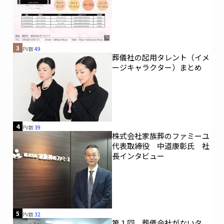
3
PV数
49
葬儀社の起用タレント（イメ
ージキャラクター）まとめ
4
PV数
39
株式会社家族葬のファミーユ
代表取締役 中道康彰氏 社
長インタビュー
5
PV数
32
第１回 葬儀会社がないタ