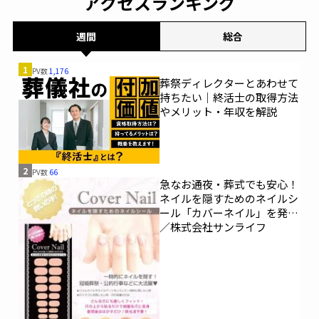
アクセスランキング
週間
総合
1
PV数
1,176
葬祭ディレクターとあわせて
持ちたい｜終活士の取得方法
やメリット・年収を解説
2
PV数
66
急なお通夜・葬式でも安心！
ネイルを隠すためのネイルシ
ール「カバーネイル」を発売
／株式会社サンライフ