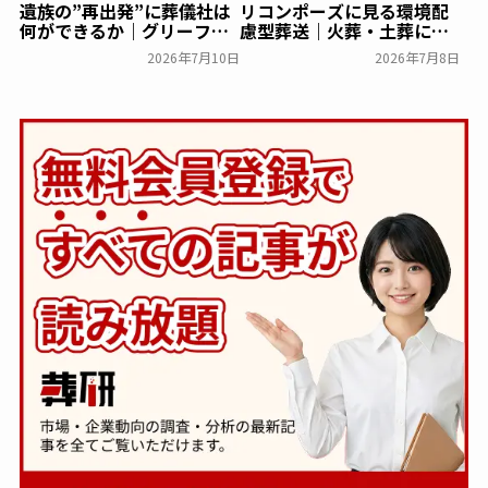
遺族の”再出発”に葬儀社は
リコンポーズに見る環境配
何ができるか｜グリーフケ
慮型葬送｜火葬・土葬に次
アから読み解く故人との向
ぐ第三の選択肢「人体堆肥
2026年7月10日
2026年7月8日
き合い方
化」を解説
葬研会員限定
葬研会員限定