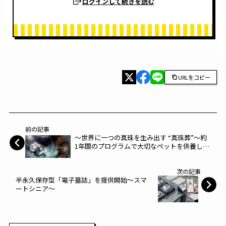
ログインして続きを読む
URLをコピー
前の記事
〜世界に一つの真珠を生み出す “真珠葬”〜約
1年間のプログラムで大切なペットを供養しま
す◇2026年＜真珠葬＞の参加受付を開始◇～
ウービィー～
次の記事
半永久保存型「電子墓誌」を提供開始～スマ
ートシニア～