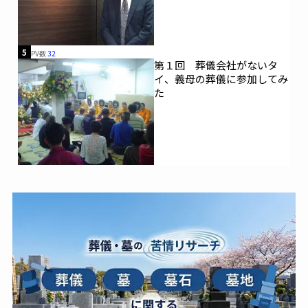
5
PV数
32
第１回 葬儀会社がないタ
イ、義母の葬儀に参加してみ
た