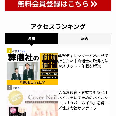
アクセスランキング
週間
総合
1
PV数
1,176
葬祭ディレクターとあわせて
持ちたい｜終活士の取得方法
やメリット・年収を解説
2
PV数
66
急なお通夜・葬式でも安心！
ネイルを隠すためのネイルシ
ール「カバーネイル」を発売
／株式会社サンライフ