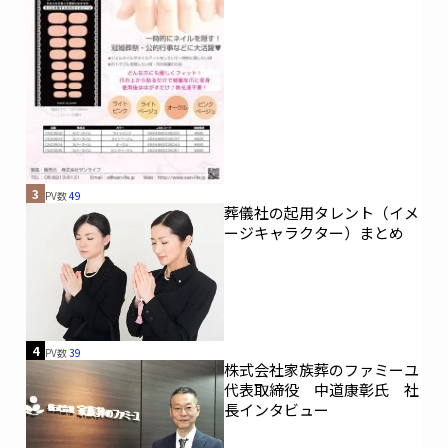
3
PV数
49
葬儀社の起用タレント（イメ
ージキャラクター）まとめ
4
PV数
39
株式会社家族葬のファミーユ
代表取締役 中道康彰氏 社
長インタビュー