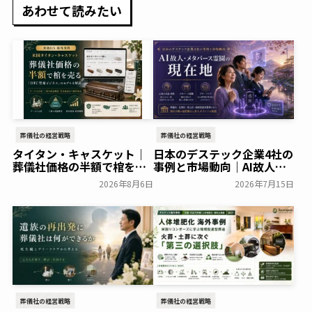
あわせて読みたい
葬儀社の経営戦略
葬儀社の経営戦略
タイタン・キャスケット｜
日本のデステック企業4社の
葬儀社価格の半額で棺を売
事例と市場動向｜AI故人・
る「DTC型棺ビジネス」の
メタバース霊園の現在地
2026年8月6日
2026年7月15日
モデルを解説
葬研会員限定
葬研会員限定
葬儀社の経営戦略
葬儀社の経営戦略