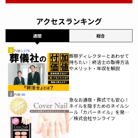
アクセスランキング
週間
総合
1
PV数
1,176
葬祭ディレクターとあわせて
持ちたい｜終活士の取得方法
やメリット・年収を解説
2
PV数
66
急なお通夜・葬式でも安心！
ネイルを隠すためのネイルシ
ール「カバーネイル」を発売
／株式会社サンライフ