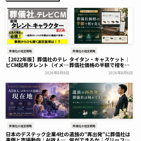
葬儀社の経営戦略
葬儀社の経営戦略
【2022年版】葬儀社のテレ
タイタン・キャスケット｜
ビCM起用タレント（イメー
葬儀社価格の半額で棺を売
ジキャラクター）まとめ
る「DTC型棺ビジネス」の
2026年8月8日
2026年8月6日
モデルを解説
葬研会員限定
葬研会員限定
葬儀社の経営戦略
葬儀社の経営戦略
日本のデステック企業4社の
遺族の”再出発”に葬儀社は
事例と市場動向｜AI故人・
何ができるか｜グリーフケ