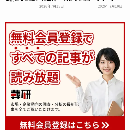
メタバース霊園の現在地
アから読み解く故人との向
2026年7月15日
2026年7月10日
き合い方
葬研会員限定
葬研会員限定