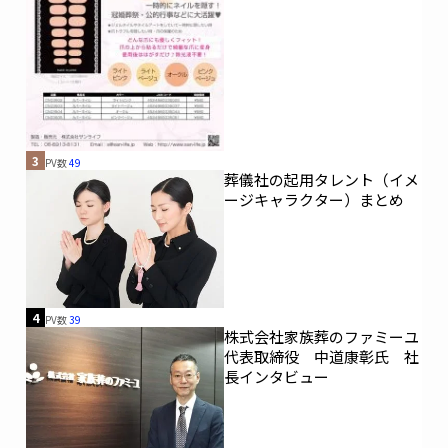
3
PV数
49
葬儀社の起用タレント（イメ
ージキャラクター）まとめ
4
PV数
39
株式会社家族葬のファミーユ
代表取締役 中道康彰氏 社
長インタビュー