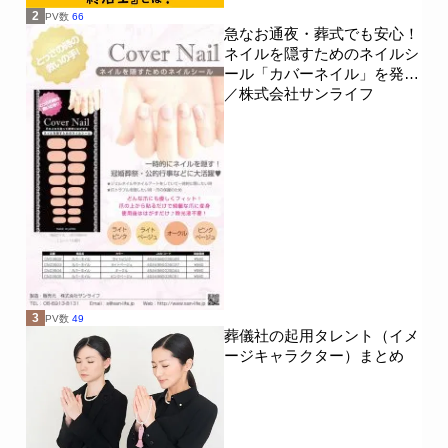
2
PV数
66
急なお通夜・葬式でも安心！
ネイルを隠すためのネイルシ
ール「カバーネイル」を発売
／株式会社サンライフ
3
PV数
49
葬儀社の起用タレント（イメ
ージキャラクター）まとめ