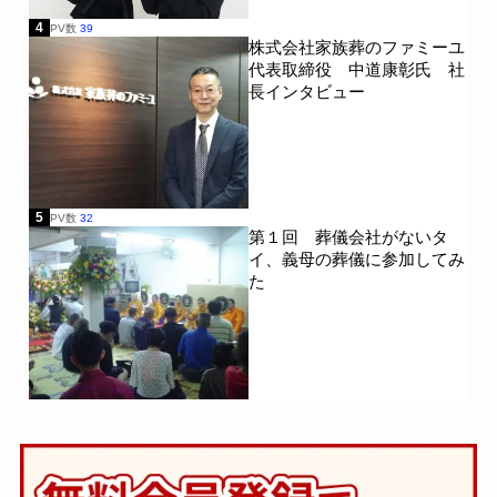
4
PV数
39
株式会社家族葬のファミーユ
代表取締役 中道康彰氏 社
長インタビュー
5
PV数
32
第１回 葬儀会社がないタ
イ、義母の葬儀に参加してみ
た