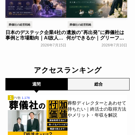
葬儀社の経営戦略
葬儀社の経営戦略
日本のデステック企業4社の
遺族の”再出発”に葬儀社は
事例と市場動向｜AI故人・
何ができるか｜グリーフケ
メタバース霊園の現在地
アから読み解く故人との向
2026年7月15日
2026年7月10日
き合い方
葬研会員限定
葬研会員限定
アクセスランキング
週間
総合
1
PV数
1,176
葬祭ディレクターとあわせて
持ちたい｜終活士の取得方法
やメリット・年収を解説