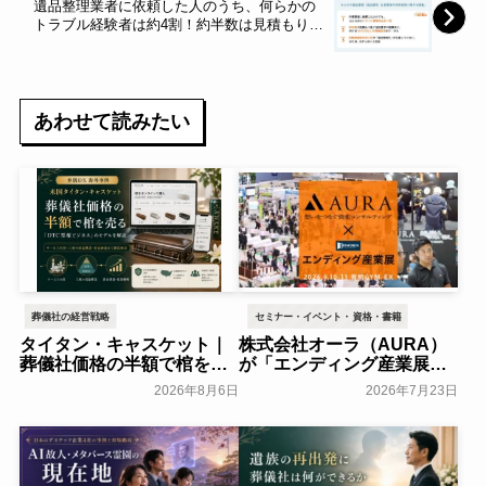
遺品整理業者に依頼した人のうち、何らかの
トラブル経験者は約4割！約半数は見積もり後
に追加請求アリ、中には20万円以上増えたケ
ースも～LIFULL senior～
あわせて読みたい
葬儀社の経営戦略
セミナー・イベント・資格・書籍
タイタン・キャスケット｜
株式会社オーラ（AURA）
葬儀社価格の半額で棺を売
が「エンディング産業展
る「DTC型棺ビジネス」の
2026」の冠スポンサーに決
2026年8月6日
2026年7月23日
モデルを解説
定～エンディング産業展実
葬研会員限定
行委員会～
一般公開