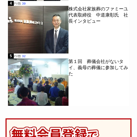
4
PV数
39
株式会社家族葬のファミーユ
代表取締役 中道康彰氏 社
長インタビュー
5
PV数
32
第１回 葬儀会社がないタ
イ、義母の葬儀に参加してみ
た