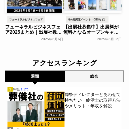
フューネラルビジネスフェア
その他関連イベント（CESなど）
フューネラルビジネスフェ
【出展社募集中】出展料が
ア2025まとめ｜出展社数・
無料となるオープンキャン
来場者数の推移や出展企業
ペーンを実施中！『エンデ
2025年6月6日
2025年5月12日
インタビューなどを紹介
ィング産業展Online』は6月
2日にサービス開始。～東京
一般公開
博善～
葬研会員限定
アクセスランキング
週間
総合
1
PV数
1,176
葬祭ディレクターとあわせて
持ちたい｜終活士の取得方法
やメリット・年収を解説