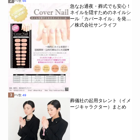
2
PV数
66
急なお通夜・葬式でも安心！
ネイルを隠すためのネイルシ
ール「カバーネイル」を発売
／株式会社サンライフ
3
PV数
49
葬儀社の起用タレント（イメ
ージキャラクター）まとめ