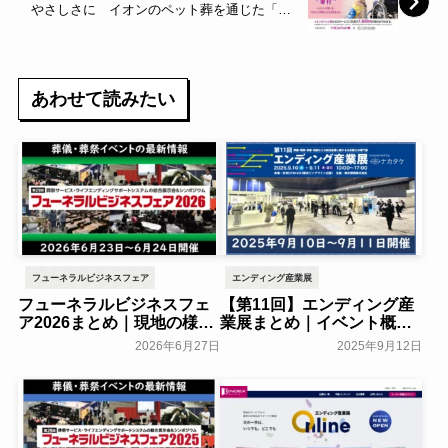
やさしさに イオンのペット葬を通じた「寄
付」が選べる新サービスを開始～イオン～
あわせて読みたい
フューネラルビジネスフェア
エンディング産業展
フューネラルビジネスフェ
【第11回】エンディング産
ア2026まとめ｜現地の様子
業展まとめ｜イベント概要
や来場者数などを紹介
や来場者数の推移・出展企
2026年6月27日
2025年9月12日
業などを紹介
一般公開
葬研会員限定