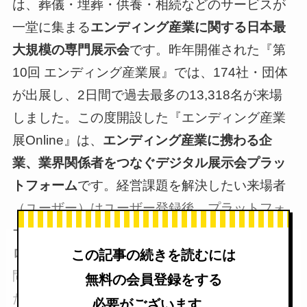
は、葬儀・埋葬・供養・相続などのサービスが
一堂に集まる
エンディング産業に関する日本最
大規模の専門展示会
です。昨年開催された『第
10回 エンディング産業展』では、174社・団体
が出展し、2日間で過去最多の13,318名が来場
しました。この度開設した『エンディング産業
展Online』は、
エンディング産業に携わる企
業、業界関係者をつなぐデジタル展示会プラッ
トフォーム
です。経営課題を解決したい来場者
（ユーザー）はユーザー登録後、プラットフォ
ーム上で
出展企業の情報を無料で閲覧・ダウン
ロード
できます。​出展企業は、来場者からのお
この記事の続きを読むには
問い合わせ発生後、
制約なく無料で商談
してい
無料の会員登録をする
ただけるため、低コストで販路拡大・見込み客
必要がございます。