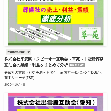
葬儀社関連企業の分析
株式会社平安閣エヌピーオー互助会～草苑～┃冠婚葬祭
互助会の業績・利益をまとめて分析
葬研会員限定
葬儀社の業績・利益を調べる場合、帝国データバンク(TDB)か、
商工リサーチ(TSR)、...
2025年10月4日