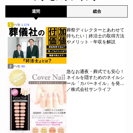
週間
総合
1
PV数
1,176
葬祭ディレクターとあわせて
持ちたい｜終活士の取得方法
やメリット・年収を解説
2
PV数
66
急なお通夜・葬式でも安心！
ネイルを隠すためのネイルシ
ール「カバーネイル」を発売
／株式会社サンライフ