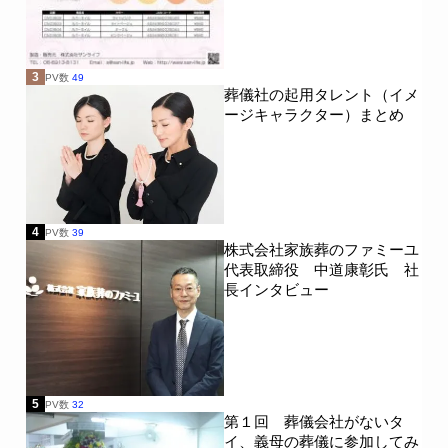
3
PV数
49
葬儀社の起用タレント（イメ
ージキャラクター）まとめ
4
PV数
39
株式会社家族葬のファミーユ
代表取締役 中道康彰氏 社
長インタビュー
5
PV数
32
第１回 葬儀会社がないタ
イ、義母の葬儀に参加してみ