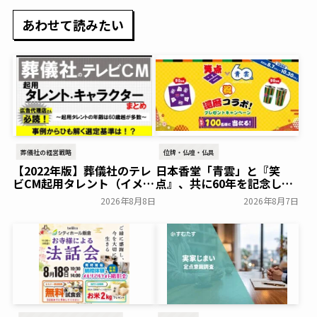
あわせて読みたい
葬儀社の経営戦略
位牌・仏壇・仏具
【2022年版】葬儀社のテレ
日本香堂「青雲」と『笑
ビCM起用タレント（イメー
点』、共に60年を記念した
ジキャラクター）まとめ
初コラボ！オリジナルグッ
2026年8月8日
2026年8月7日
ズのプレゼントキャンペー
葬研会員限定
ンを実施～日本香堂～
一般公開