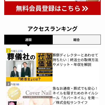
アクセスランキング
週間
総合
1
PV数
1,176
葬祭ディレクターとあわせて
持ちたい｜終活士の取得方法
やメリット・年収を解説
2
PV数
66
急なお通夜・葬式でも安心！
ネイルを隠すためのネイルシ
ール「カバーネイル」を発売
／株式会社サンライフ