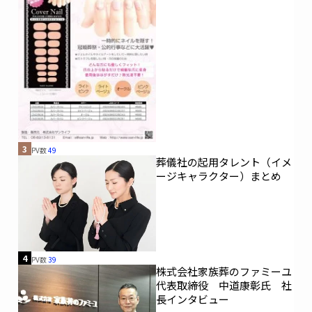
3
PV数
49
葬儀社の起用タレント（イメ
ージキャラクター）まとめ
4
PV数
39
株式会社家族葬のファミーユ
代表取締役 中道康彰氏 社
長インタビュー