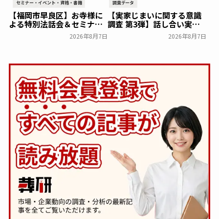
セミナー・イベント・資格・書籍
調査データ
【福岡市早良区】お寺様に
【実家じまいに関する意識
よる特別法話会＆セミナー
調査 第3弾】話し合い実施
特典「無料試食会」を8月
率は29.5％で前回から低
2026年8月7日
2026年8月7日
18日(月)にシティホール飯
下。「大相続時代」でも家
倉にて開催！～ベルコ～
族の会話は進まず～すむた
す～
一般公開
一般公開