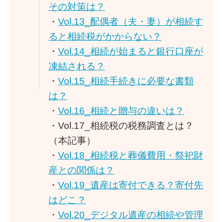
その対策は？
・
Vol.13_配偶者（夫・妻）が相続す
ると相続税がかからない？
・
Vol.14_相続が始まると銀行口座が
凍結される？
・
Vol.15_相続手続きに必要な書類
は？
・
Vol.16_相続と贈与の違いは？
・Vol.17_相続税の税務調査とは？
（本記事）
・
Vol.18_相続税と葬儀費用・祭祀財
産との関係は？
・
Vol.19_遺産は寄付できる？寄付先
はどこ？
・
Vol.20_デジタル遺産の相続や管理