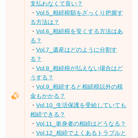
支払わなくて良い？
・
Vol.5_相続税額をざっくり把握す
る方法は？
・
Vol.6_相続税を安くする方法はあ
る？
・
Vol.7_遺産はどのように分割す
る？
・
Vol.8_相続税が払えない場合はど
うする？
・
Vol.9_相続すると相続税以外の税
金もかかる？
・
Vol.10_生活保護を受給していても
相続できる？
・
Vol.11_単身者の相続はどうなる？
・
Vol.12_相続でよくあるトラブルと