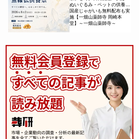
ぬいぐるみ・ペットの供養、
国産じゃがいも無料配布も実
施【一畑山薬師寺 岡崎本
堂】～一畑山薬師寺～