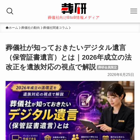
葬儀社向けBtoB情報メディア
ホーム
葬儀社の動向
葬儀社関連コラム
葬儀社が知っておきたいデジタル遺言
（保管証書遺言）とは｜2026年成立の法
改正を遺族対応の視点で解説
葬研会員限定
2026年6月25日