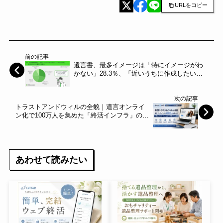
URLをコピー
前の記事
遺言書、最多イメージは「特にイメージがわ
かない」28.3％、「近いうちに作成したい」
は5.0％にとどまる。弁護士法人 東京新宿法
律事務所が、「遺言書のイメージと心理的ハ
次の記事
ードル」に関する調査を実施～東京新宿法律
トラストアンドウィルの全貌｜遺言オンライ
事務所～
ン化で100万人を集めた「終活インフラ」のビ
ジネスモデルを解説
あわせて読みたい