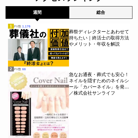
週間
総合
1
PV数
1,176
葬祭ディレクターとあわせて
持ちたい｜終活士の取得方法
やメリット・年収を解説
2
PV数
66
急なお通夜・葬式でも安心！
ネイルを隠すためのネイルシ
ール「カバーネイル」を発売
／株式会社サンライフ