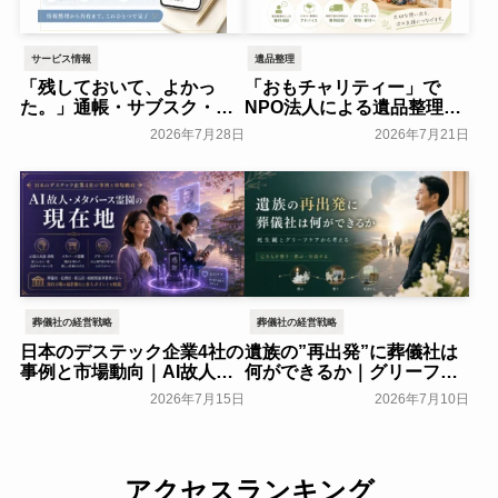
サービス情報
遺品整理
「残しておいて、よかっ
「おもチャリティー」で
た。」通帳・サブスク・契
NPO法人による遺品整理サ
約・パスワード・想いを簡
ポートを開始～子ども支援
2026年7月28日
2026年7月21日
単にまとめて、大切な人へ
センター～
一般公開
届けるウェブ終活
「LeTTeR™」提供開始～
ＭａＳＡＮＯ Ｖｉｄａ～
一般公開
葬儀社の経営戦略
葬儀社の経営戦略
日本のデステック企業4社の
遺族の”再出発”に葬儀社は
事例と市場動向｜AI故人・
何ができるか｜グリーフケ
メタバース霊園の現在地
アから読み解く故人との向
2026年7月15日
2026年7月10日
き合い方
葬研会員限定
葬研会員限定
アクセスランキング