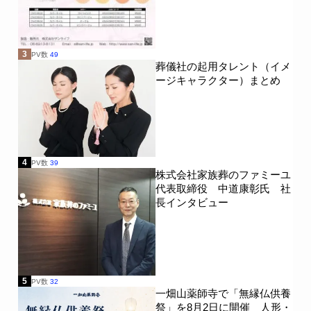
3
PV数
49
葬儀社の起用タレント（イメ
ージキャラクター）まとめ
4
PV数
39
株式会社家族葬のファミーユ
代表取締役 中道康彰氏 社
長インタビュー
5
PV数
32
一畑山薬師寺で「無縁仏供養
祭」を8月2日に開催 人形・