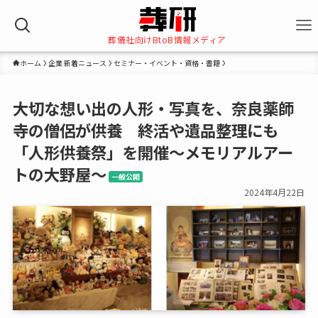
葬儀社向けBtoB情報メディア
ホーム
企業 新着ニュース
セミナー・イベント・資格・書籍
大切な想い出の人形・写真を、奈良薬師
寺の僧侶が供養 終活や遺品整理にも
「人形供養祭」を開催～メモリアルアー
トの大野屋～
一般公開
2024年4月22日