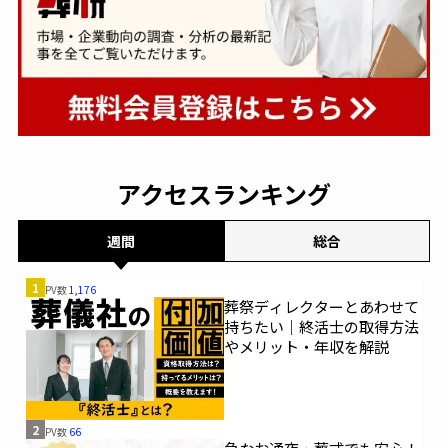
アクセスランキング
週間
総合
1
PV数
1,176
葬祭ディレクターとあわせて
持ちたい｜終活士の取得方法
やメリット・年収を解説
2
PV数
66