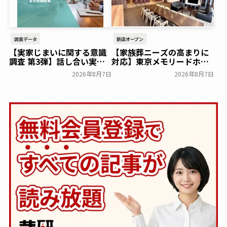
調査データ
新店オープン
【実家じまいに関する意識
【家族葬ニーズの高まりに
調査 第3弾】話し合い実施
対応】東京メモリードホー
率は29.5％で前回から低
ルに貸切型家族葬空間『第
2026年8月7日
2026年8月7日
下。「大相続時代」でも家
８ホール～Living～』オー
族の会話は進まず～すむた
プン～メモリードグループ
す～
～
一般公開
一般公開