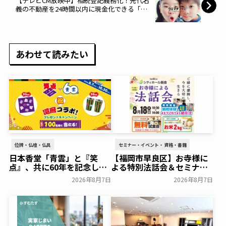
【テレビCM放映中】相続登記義務化！先代名
義の不動産を24時間以内に現金化できる「ウ
エマチプラス不動産買取り」を開始～ウエマ
チ不動産～
あわせて読みたい
位牌・仏壇・仏具
セミナー・イベント・資格・書籍
日本香堂「青雲」と『笑
【福岡市早良区】お寺様に
点』、共に60年を記念した
よる特別法話会＆セミナー
初コラボ！オリジナルグッ
特典「無料試食会」を8月
2026年8月7日
2026年8月7日
ズのプレゼントキャンペー
18日(月)にシティホール飯
ンを実施～日本香堂～
倉にて開催！～ベルコ～
一般公開
一般公開