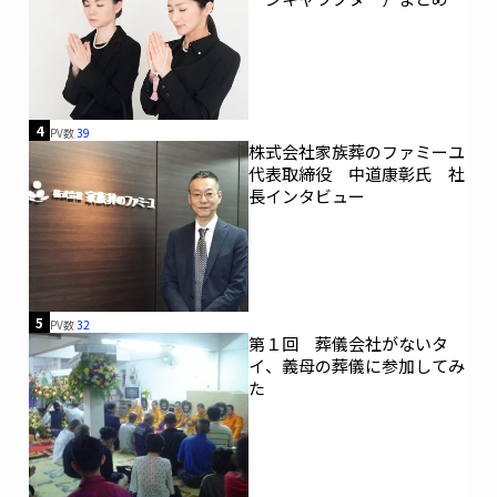
4
PV数
39
株式会社家族葬のファミーユ
代表取締役 中道康彰氏 社
長インタビュー
5
PV数
32
第１回 葬儀会社がないタ
イ、義母の葬儀に参加してみ
た