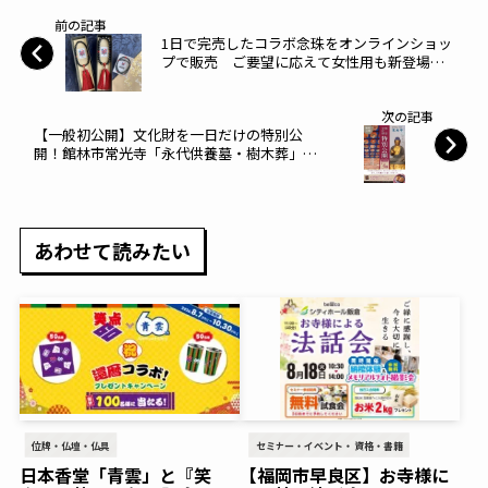
前の記事
1日で完売したコラボ念珠をオンラインショッ
プで販売 ご要望に応えて女性用も新登場！
～あいプラン～
次の記事
【一般初公開】文化財を一日だけの特別公
開！館林市常光寺「永代供養墓・樹木葬」開
苑記念プレゼントもあり～エータイ～
あわせて読みたい
位牌・仏壇・仏具
セミナー・イベント・資格・書籍
日本香堂「青雲」と『笑
【福岡市早良区】お寺様に