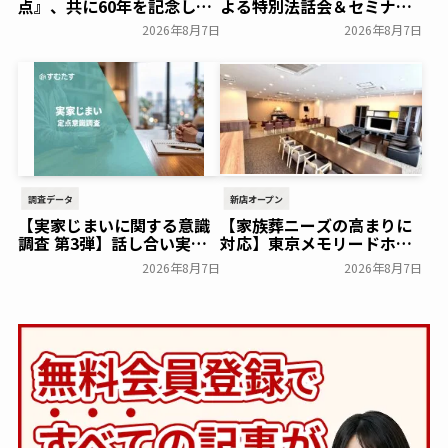
点』、共に60年を記念した
よる特別法話会＆セミナー
初コラボ！オリジナルグッ
特典「無料試食会」を8月
2026年8月7日
2026年8月7日
ズのプレゼントキャンペー
18日(月)にシティホール飯
ンを実施～日本香堂～
倉にて開催！～ベルコ～
一般公開
一般公開
調査データ
新店オープン
【実家じまいに関する意識
【家族葬ニーズの高まりに
調査 第3弾】話し合い実施
対応】東京メモリードホー
率は29.5％で前回から低
ルに貸切型家族葬空間『第
2026年8月7日
2026年8月7日
下。「大相続時代」でも家
８ホール～Living～』オー
族の会話は進まず～すむた
プン～メモリードグループ
す～
～
一般公開
一般公開