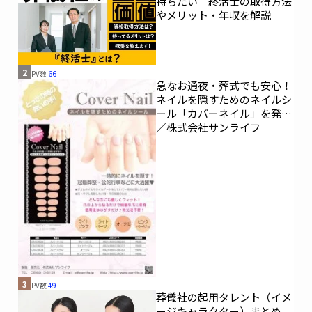
持ちたい｜終活士の取得方法
やメリット・年収を解説
2
PV数
66
急なお通夜・葬式でも安心！
ネイルを隠すためのネイルシ
ール「カバーネイル」を発売
／株式会社サンライフ
3
PV数
49
葬儀社の起用タレント（イメ
ージキャラクター）まとめ