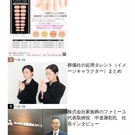
3
PV数
49
葬儀社の起用タレント（イメ
ージキャラクター）まとめ
4
PV数
39
株式会社家族葬のファミーユ
代表取締役 中道康彰氏 社
長インタビュー