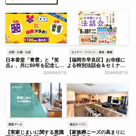
位牌・仏壇・仏具
セミナー・イベント・資格・書籍
日本香堂「青雲」と『笑
【福岡市早良区】お寺様に
点』、共に60年を記念した
よる特別法話会＆セミナー
初コラボ！オリジナルグッ
特典「無料試食会」を8月
2026年8月7日
2026年8月7日
ズのプレゼントキャンペー
18日(月)にシティホール飯
ンを実施～日本香堂～
倉にて開催！～ベルコ～
一般公開
一般公開
調査データ
新店オープン
【実家じまいに関する意識
【家族葬ニーズの高まりに