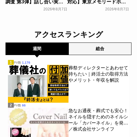
調査 第3弾】話し合い実施
対応】東京メモリードホー
率は29.5％で前回から低
ルに貸切型家族葬空間『第
2026年8月7日
2026年8月7日
下。「大相続時代」でも家
８ホール～Living～』オー
族の会話は進まず～すむた
プン～メモリードグループ
す～
～
一般公開
一般公開
アクセスランキング
週間
総合
1
PV数
1,176
葬祭ディレクターとあわせて
持ちたい｜終活士の取得方法
やメリット・年収を解説
2
PV数
66
急なお通夜・葬式でも安心！
ネイルを隠すためのネイルシ
ール「カバーネイル」を発売
／株式会社サンライフ