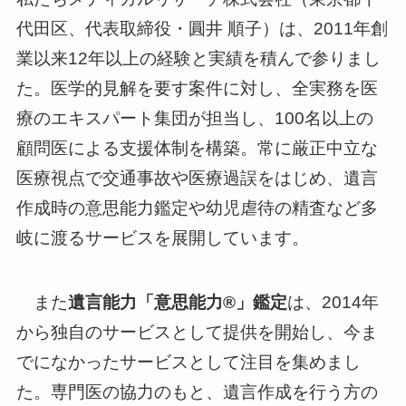
代田区、代表取締役・圓井 順子）は、2011年創
業以来12年以上の経験と実績を積んで参りまし
た。医学的見解を要す案件に対し、全実務を医
療のエキスパート集団が担当し、100名以上の
顧問医による支援体制を構築。常に厳正中立な
医療視点で交通事故や医療過誤をはじめ、遺言
作成時の意思能力鑑定や幼児虐待の精査など多
岐に渡るサービスを展開しています。
また
遺⾔能⼒「意思能⼒®」鑑定
は、2014年
から独自のサービスとして提供を開始し、今ま
でになかったサービスとして注目を集めまし
た。専⾨医の協⼒のもと、遺⾔作成を⾏う⽅の