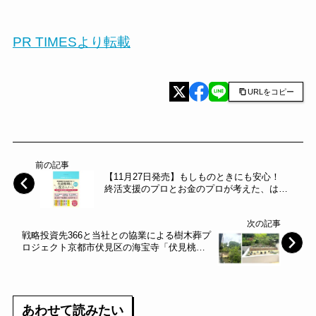
PR TIMESより転載
URLをコピー
前の記事
【11月27日発売】もしものときにも安心！
終活支援のプロとお金のプロが考えた、はじ
めてでも簡単、わかりやすい「生前整理に役
立つノート」が発売になりました。～ワン・
次の記事
パブリッシング～
戦略投資先366と当社との協業による樹木葬プ
ロジェクト京都市伏見区の海宝寺「伏見桃山
の森」開園のお知らせ～日本アジア投資～
あわせて読みたい