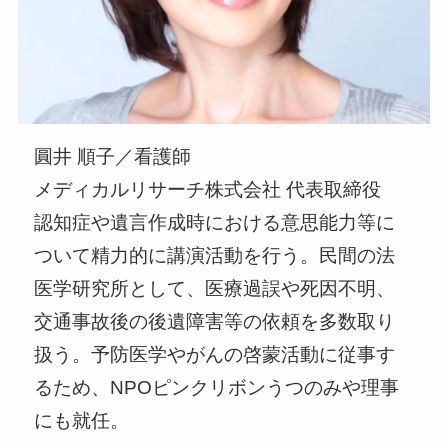
圓井 順⼦／看護師
メディカルリサーチ株式会社 代表取締役
認知症や遺⾔作成時における意思能⼒等に
ついて精⼒的に講演活動を行う。⺠間の法
医学研究所として、医療過誤や死因不明、
交通事故後の後遺障害等の依頼を多数取り
扱う。予防医学やがんの啓蒙活動に従事す
るため、NPOピンクリボンうつのみや理事
にも就任。