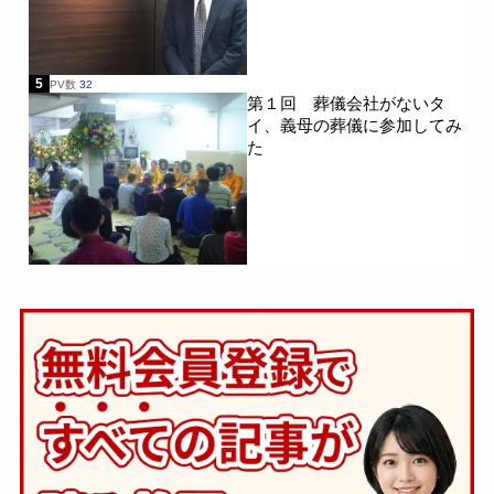
5
PV数
32
第１回 葬儀会社がないタ
イ、義母の葬儀に参加してみ
た