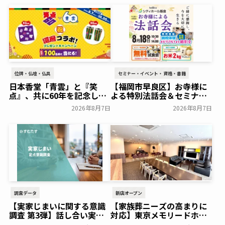
位牌・仏壇・仏具
セミナー・イベント・資格・書籍
日本香堂「青雲」と『笑
【福岡市早良区】お寺様に
点』、共に60年を記念した
よる特別法話会＆セミナー
初コラボ！オリジナルグッ
特典「無料試食会」を8月
2026年8月7日
2026年8月7日
ズのプレゼントキャンペー
18日(月)にシティホール飯
ンを実施～日本香堂～
倉にて開催！～ベルコ～
一般公開
一般公開
調査データ
新店オープン
【実家じまいに関する意識
【家族葬ニーズの高まりに
調査 第3弾】話し合い実施
対応】東京メモリードホー
率は29.5％で前回から低
ルに貸切型家族葬空間『第