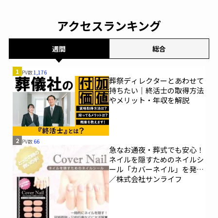
アクセスランキング
週間
総合
1
PV数
1,176
葬祭ディレクターとあわせて
持ちたい｜終活士の取得方法
やメリット・年収を解説
2
PV数
66
急なお通夜・葬式でも安心！
ネイルを隠すためのネイルシ
ール「カバーネイル」を発売
／株式会社サンライフ