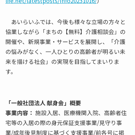
life.net/latestposts/Info20231016/
）
あいらいふでは、今後も様々な⽴場の方々と
協業しながら「まちの【無料】介護相談会」の
開催や、新規事業・サービスを展開し、「介護
の悩みがなく、一⼈ひとりの高齢者が明るい未
来を描ける社会」の実現を目指してまいりま
す。
「一般社団法人 献⾝会」概要
事業内容：
施設入居、医療機関入院、高齢者住
宅等の入居の際の⾝元保証⽀援事業/⾒守り事
業/成年後⾒制度に基づく⽀援事業/前各号に掲