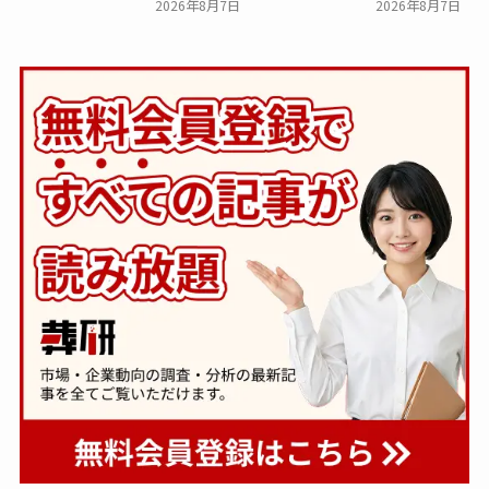
2026年8月7日
2026年8月7日
下。「大相続時代」でも家
８ホール～Living～』オー
族の会話は進まず～すむた
プン～メモリードグループ
す～
～
一般公開
一般公開