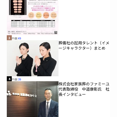
3
PV数
49
葬儀社の起用タレント（イメ
ージキャラクター）まとめ
4
PV数
39
株式会社家族葬のファミーユ
代表取締役 中道康彰氏 社
長インタビュー