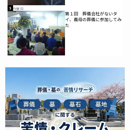
5
PV数
32
第１回 葬儀会社がないタ
イ、義母の葬儀に参加してみ
た