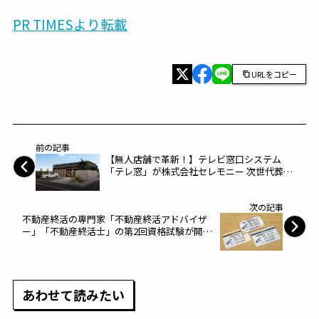
PR TIMESより転載
URLをコピー
前の記事
【無人店舗で革新！】テレビ窓口システム
「テレ窓」が株式会社セレモニー 次世代葬儀
式場『めぐりえ』の遠隔接客システムに採用
～ギンガシステム～
次の記事
不動産終活の専門家「不動産終活アドバイザ
ー」「不動産終活士」の第2回資格試験が開始
されました。～不動産終活支援機構～
あわせて読みたい