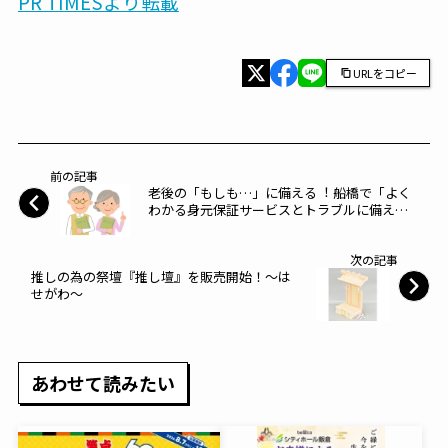
PR TIMESより転載
URLをコピー
前の記事
⽼後の「もしも…」に備える︕ 船橋で「よく
わかる⾝元保証サービスとトラブルに備える
⽼後の不動産無料セミナー」開催します。～
あいらいふ～
次の記事
推しの為の祭壇『推し壇』を販売開始！～は
せがわ～
あわせて読みたい