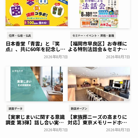
位牌・仏壇・仏具
セミナー・イベント・資格・書籍
日本香堂「青雲」と『笑
【福岡市早良区】お寺様に
点』、共に60年を記念した
よる特別法話会＆セミナー
初コラボ！オリジナルグッ
特典「無料試食会」を8月
2026年8月7日
2026年8月7日
ズのプレゼントキャンペー
18日(月)にシティホール飯
ンを実施～日本香堂～
倉にて開催！～ベルコ～
一般公開
一般公開
調査データ
新店オープン
【実家じまいに関する意識
【家族葬ニーズの高まりに
調査 第3弾】話し合い実施
対応】東京メモリードホー
率は29.5％で前回から低
ルに貸切型家族葬空間『第
2026年8月7日
2026年8月7日
下。「大相続時代」でも家
８ホール～Living～』オー