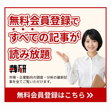
族の会話は進まず～すむた
プン～メモリードグループ
す～
～
一般公開
一般公開