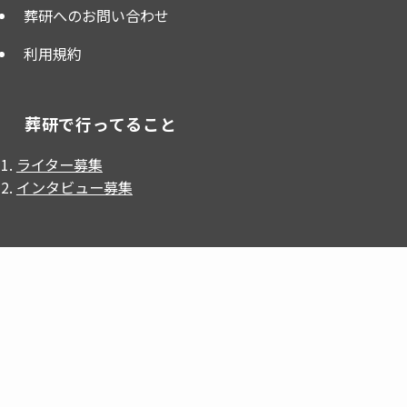
葬研へのお問い合わせ
利用規約
葬研で行ってること
ライター募集
インタビュー募集
インフォメーション
葬研（そうけん）はライフエンディング業界の発展を目
的として、
葬儀屋JP
が、掲載・運営しているWebメディ
アです。
葬研では『墓じまい』に困っている方の支援をおこなっ