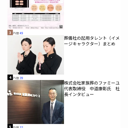
3
PV数
49
葬儀社の起用タレント（イメ
ージキャラクター）まとめ
4
PV数
39
株式会社家族葬のファミーユ
代表取締役 中道康彰氏 社
長インタビュー
5
PV数
32