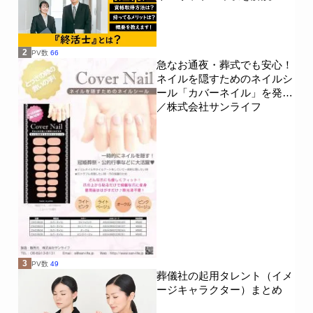
2
PV数
66
急なお通夜・葬式でも安心！
ネイルを隠すためのネイルシ
ール「カバーネイル」を発売
／株式会社サンライフ
3
PV数
49
葬儀社の起用タレント（イメ
ージキャラクター）まとめ