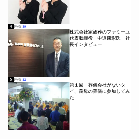
4
PV数
39
株式会社家族葬のファミーユ
代表取締役 中道康彰氏 社
長インタビュー
5
PV数
32
第１回 葬儀会社がないタ
イ、義母の葬儀に参加してみ
た