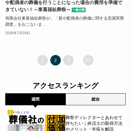
や配偶者の葬儀を行うことになった場合の費用を準備で
きていない！～東葛福祉葬祭～
一般公開
有限会社東葛福祉葬祭が、「親や配偶者の葬儀に関する意識実態
調査」をおこないま...
2026年7月29日
1
2
3
...
357
アクセスランキング
週間
総合
1
PV数
1,176
葬祭ディレクターとあわせて
持ちたい｜終活士の取得方法
やメリット・年収を解説