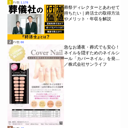
1
PV数
1,176
葬祭ディレクターとあわせて
持ちたい｜終活士の取得方法
やメリット・年収を解説
2
PV数
66
急なお通夜・葬式でも安心！
ネイルを隠すためのネイルシ
ール「カバーネイル」を発売
／株式会社サンライフ