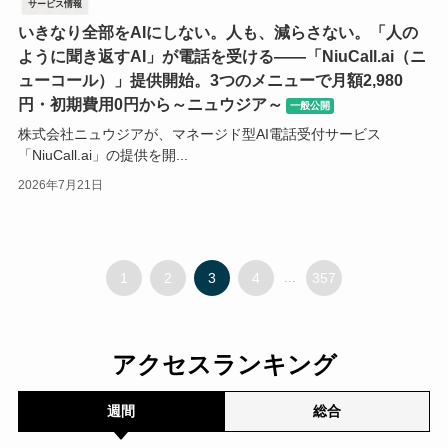
サービス情報
いきなり全部をAIにしない。人も、減らさない。「人の
ように聞き返すAI」が電話を受ける――「NiuCall.ai（ニ
ューコール）」提供開始。3つのメニューで月額2,980
円・初期費用0円から～ニュウジア～
一般公開
株式会社ニュウジアが、マネージド型AI電話受付サービス
「NiuCall.ai」の提供を開...
2026年7月21日
1
2
3
4
...
357
アクセスランキング
週間
総合