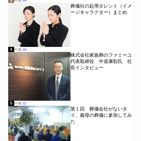
3
PV数
49
葬儀社の起用タレント（イメ
ージキャラクター）まとめ
4
PV数
39
株式会社家族葬のファミーユ
代表取締役 中道康彰氏 社
長インタビュー
5
PV数
32
第１回 葬儀会社がないタ
イ、義母の葬儀に参加してみ
た