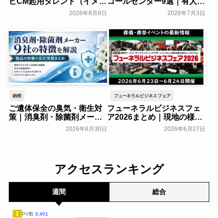
ビCM起用タレント（イメー
コールセンター9選｜有人・
ジキャラクター）まとめ
AI型を費用相場とあわせて
2026年8月8日
2026年7月3日
比較
葬研会員限定
葬研会員限定
納棺
フューネラルビジネスフェア
ご遺体保全の臭気・衛生対
フューネラルビジネスフェ
策｜消臭剤・除菌剤メーカ
ア2026まとめ｜現地の様子
ー9社の特徴を解説
や来場者数などを紹介
2026年6月30日
2026年6月27日
葬研会員限定
一般公開
アクセスランキング
週間
総合
1
PV数
3,401