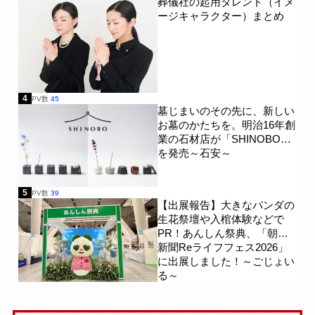
葬儀社の起用タレント（イメ
ージキャラクター）まとめ
4
PV数
45
墓じまいのその先に、新しい
お墓のかたちを。明治16年創
業の石材店が「SHINOBO」
を発売～石安～
5
PV数
39
【出展報告】大きなパンダの
生花祭壇や入棺体験などで
PR！あんしん祭典、「朝日
新聞Reライフフェス2026」
に出展しました！～ごじょい
る～