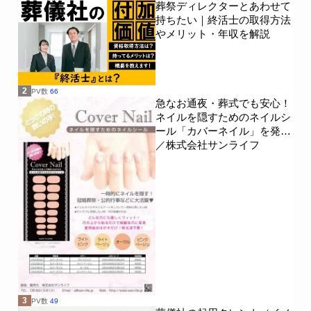
葬祭ディレクターとあわせて
持ちたい｜終活士の取得方法
やメリット・年収を解説
2
PV数
66
急なお通夜・葬式でも安心！
ネイルを隠すためのネイルシ
ール「カバーネイル」を発売
／株式会社サンライフ
3
PV数
49