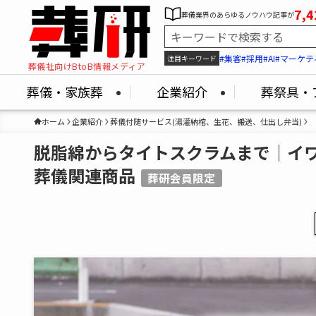
7,4
葬儀業界のあらゆるノウハウ記事が
#集客
#採用
#AI
#マーケテ
注目キーワード
葬儀社向けBtoB情報メディア
葬儀・家族葬
企業紹介
葬祭具・
ホーム
企業紹介
葬儀付随サービス(湯灌納棺、生花、搬送、仕出し弁当)
脱脂綿からタイトスクラムまで│イ
葬儀関連商品
葬研会員限定