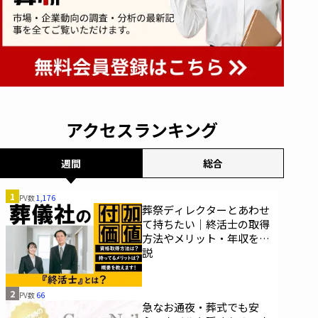
アクセスランキング
週間
総合
1
PV数
1,176
葬祭ディレクターとあわせ
て持ちたい｜終活士の取得
方法やメリット・年収を解
説
2
PV数
66
急なお通夜・葬式でも安