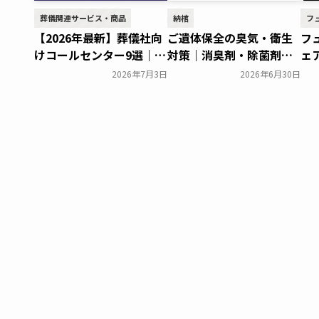
葬儀関連サービス・商品
納棺
フ
【2026年最新】葬儀社向
ご遺体保全の臭気・衛生
フ
けコールセンター9選｜有
対策｜消臭剤・除菌剤メ
ェ
人・AI型を費用相場とあ
ーカー9社の特徴を解説
様
2026年7月3日
2026年6月30日
わせて比較
介
葬研会員限定
葬研会員限定