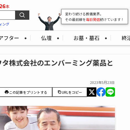
26
本
変わり続ける葬儀業界。
その最前線を
毎日発信
続けています！
ィング
アフター
仏壇
お墓・墓石
終
ワタ株式会社のエンバーミング薬品と
2023年5月23日
この記事をプリントする
URLをコピー