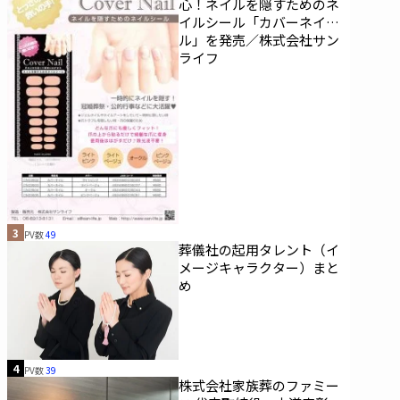
心！ネイルを隠すためのネ
イルシール「カバーネイ
ル」を発売／株式会社サン
ライフ
3
PV数
49
葬儀社の起用タレント（イ
メージキャラクター）まと
め
4
PV数
39
株式会社家族葬のファミー