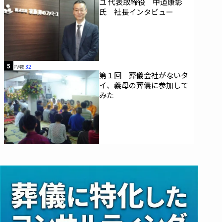
ユ 代表取締役 中道康彰
氏 社長インタビュー
5
PV数
32
第１回 葬儀会社がないタ
イ、義母の葬儀に参加して
みた