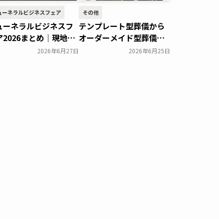
ューネラルビジネスフェア
その他
ューネラルビジネスフ
テンプレート型葬儀から
ア2026まとめ｜現地の
オーダーメイド型葬儀
子や来場者数などを紹
へ“100人いれば100通り
2026年6月27日
2026年6月25日
のお葬式”を実現するむす
一般公開
びす代表・中川貴之が、
最適プラン提案の考え方
を講演～お葬式のむすび
す～
一般公開