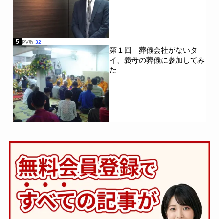
5
PV数
32
第１回 葬儀会社がないタ
イ、義母の葬儀に参加してみ
た