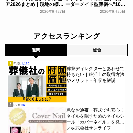
ア2026まとめ｜現地の様子
ーダーメイド型葬儀へ“100
や来場者数などを紹介
人いれば100通りのお葬
2026年6月27日
2026年6月25日
式”を実現するむすびす代
一般公開
表・中川貴之が、最適プラ
ン提案の考え方を講演～お
葬式のむすびす～
一般公開
アクセスランキング
週間
総合
1
PV数
1,176
葬祭ディレクターとあわせて
持ちたい｜終活士の取得方法
やメリット・年収を解説
2
PV数
66
急なお通夜・葬式でも安心！
ネイルを隠すためのネイルシ
ール「カバーネイル」を発売
／株式会社サンライフ