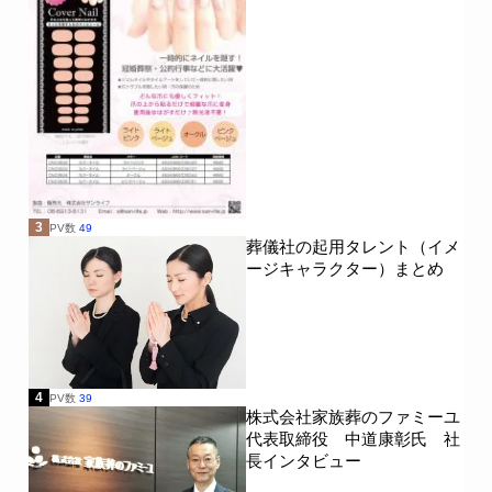
3
PV数
49
葬儀社の起用タレント（イメ
ージキャラクター）まとめ
4
PV数
39
株式会社家族葬のファミーユ
代表取締役 中道康彰氏 社
長インタビュー