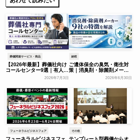
あわせて読みたい
葬儀関連サービス・商品
納棺
【2026年最新】葬儀社向け
ご遺体保全の臭気・衛生対
コールセンター9選｜有人・
策｜消臭剤・除菌剤メーカ
AI型を費用相場とあわせて
ー9社の特徴を解説
2026年7月3日
2026年6月30日
比較
葬研会員限定
葬研会員限定
フューネラルビジネスフェア
その他
フューネラルビジネスフェ
テンプレート型葬儀からオ