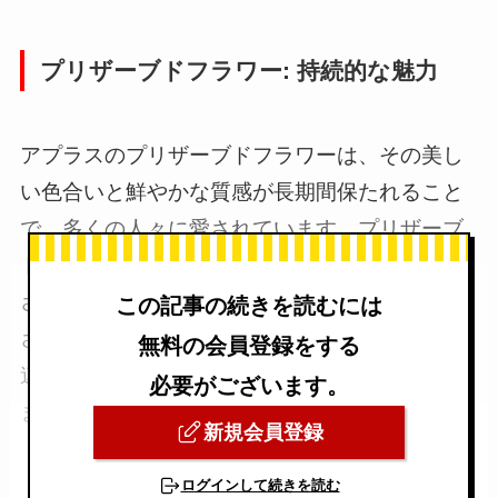
プリザーブドフラワー: 持続的な魅力
アプラスのプリザーブドフラワーは、その美し
い色合いと鮮やかな質感が長期間保たれること
で、多くの人々に愛されています。プリザーブ
ドフラワーは、特殊な技術を用いて生花の美し
さを長期間保つことができ、その手入れの簡単
この記事の続きを読むには
さもお客様に喜ばれています。これらは葬儀関
無料の会員登録をする
連企業向けのメモリアル商品としても適してい
必要がございます。
ます。
新規会員登録
ログインして続きを読む