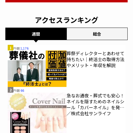
アクセスランキング
週間
総合
1
PV数
1,176
葬祭ディレクターとあわせて
持ちたい｜終活士の取得方法
やメリット・年収を解説
2
PV数
66
急なお通夜・葬式でも安心！
ネイルを隠すためのネイルシ
ール「カバーネイル」を発売
／株式会社サンライフ