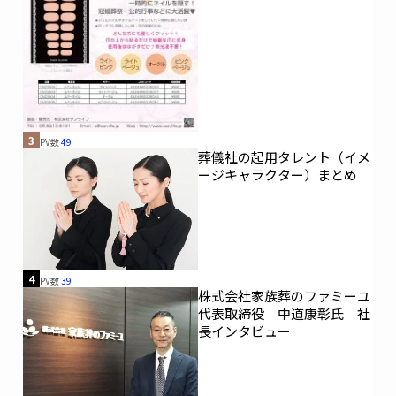
3
PV数
49
葬儀社の起用タレント（イメ
ージキャラクター）まとめ
4
PV数
39
株式会社家族葬のファミーユ
代表取締役 中道康彰氏 社
長インタビュー