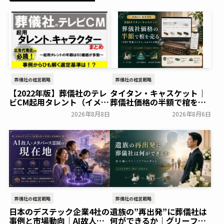
葬儀社の経営戦略
葬儀社の経営戦略
【2022年版】葬儀社のテレ
タイタン・キャスケット｜
ビCM起用タレント（イメー
葬儀社価格の半額で棺を売
ジキャラクター）まとめ
る「DTC型棺ビジネス」の
2026年8月8日
2026年8月6日
モデルを解説
葬研会員限定
葬研会員限定
葬儀社の経営戦略
葬儀社の経営戦略
日本のデステック企業4社の
遺族の”再出発”に葬儀社は
事例と市場動向｜AI故人・
何ができるか｜グリーフケ