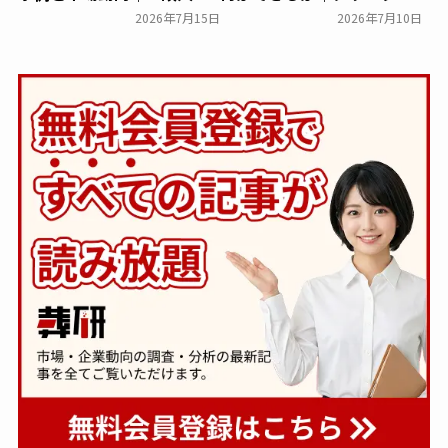
メタバース霊園の現在地
アから読み解く故人との向
2026年7月15日
2026年7月10日
き合い方
葬研会員限定
葬研会員限定