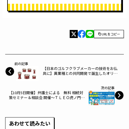
URLをコピー
前の記事
【日本のゴルフクラブメーカーの技術をお仏
具に】異業種との共同開発で誕生したオリジ
ナル仏具の販売を開始～はせがわ～
次の記事
【10月5日開催】弁護士による 無料 相続対
策セミナー＆相談会 開催～ＴＬＥＯ虎ノ門法
律経済事務所～
あわせて読みたい