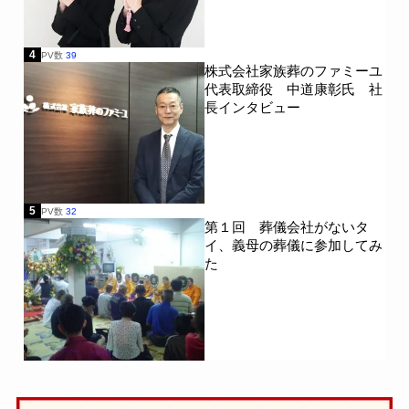
4
PV数
39
株式会社家族葬のファミーユ
代表取締役 中道康彰氏 社
長インタビュー
5
PV数
32
第１回 葬儀会社がないタ
イ、義母の葬儀に参加してみ
た