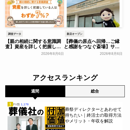
調査データ
新店オープン
【親の相続に関する意識調
【葬儀の原点へ回帰…ご縁
査】資産を詳しく把握して
と感謝をつなぐ斎場】サ
いる人はわずか7％？具体的
ン・ライフ、「八王子北野
2026年8月6日
2026年8月6日
に話せていない人の約半数
ファミリーホール」を2026
が「お盆に話したい」｜
年8月オープン～サン・ライ
「しっかり保険、ちゃんと
フホールディング～
一般公開
節約。」が親の相続につい
アクセスランキング
て400名を対象に意識調査
を実施～Sasuke Financial
Lab～
一般公開
週間
総合
1
PV数
1,176
葬祭ディレクターとあわせて
持ちたい｜終活士の取得方法
やメリット・年収を解説