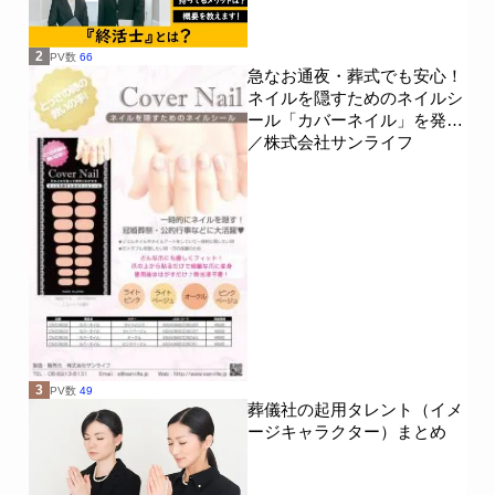
2
PV数
66
急なお通夜・葬式でも安心！
ネイルを隠すためのネイルシ
ール「カバーネイル」を発売
／株式会社サンライフ
3
PV数
49
葬儀社の起用タレント（イメ
ージキャラクター）まとめ