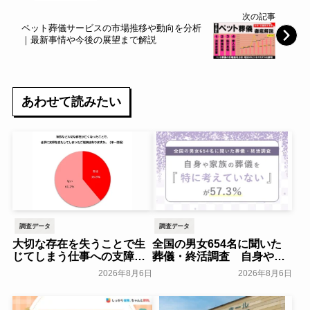
次の記事
ペット葬儀サービスの市場推移や動向を分析
｜最新事情や今後の展望まで解説
あわせて読みたい
調査データ
調査データ
大切な存在を失うことで生
全国の男女654名に聞いた
じてしまう仕事への支障
葬儀・終活調査 自身や家
「経験がある」38.8％～ビ
族の葬儀について「特に考
2026年8月6日
2026年8月6日
ースタイルグループ～
えていない」が57.3％～
NEXER Group～
一般公開
一般公開