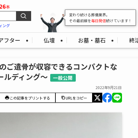
26
本
変わり続ける葬儀業界。
その最前線を
毎日発信
続けています！
ィング
アフター
仏壇
お墓・墓石
終
分のご遺骨が収容できるコンパクトな
ールディング～
一般公開
2022年9月21日
この記事をプリントする
URLをコピー