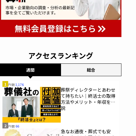
アクセスランキング
週間
総合
1
PV数
1,176
葬祭ディレクターとあわせ
て持ちたい｜終活士の取得
方法やメリット・年収を解
説
2
PV数
66
急なお通夜・葬式でも安