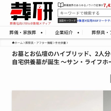
7,4
葬儀業界のあらゆるノウハウ記事が
#集客
#採用
#AI
#マーケテ
注目キーワード
葬儀社向けBtoB情報メディア
葬儀・家族葬
企業紹介
葬祭具・
ホーム
葬祭具・アフター情報
手元供養
お墓とお仏壇のハイブリッド、2人
自宅供養墓が誕生 ～サン・ライフホ