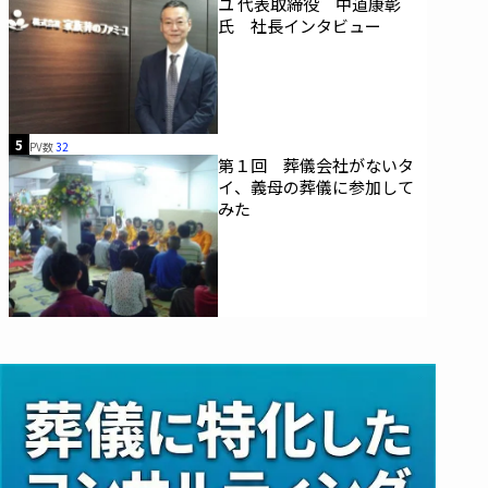
ユ 代表取締役 中道康彰
氏 社長インタビュー
5
PV数
32
第１回 葬儀会社がないタ
イ、義母の葬儀に参加して
みた