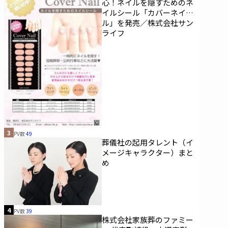
心！ネイルを隠すためのネ
イルシール「カバーネイ
ル」を発売／株式会社サン
ライフ
3
PV数
49
葬儀社の起用タレント（イ
メージキャラクター）まと
め
4
PV数
39
株式会社家族葬のファミー