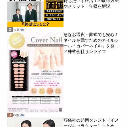
持ちたい｜終活士の取得方法
やメリット・年収を解説
2
PV数
66
急なお通夜・葬式でも安心！
ネイルを隠すためのネイルシ
ール「カバーネイル」を発売
／株式会社サンライフ
3
PV数
49
葬儀社の起用タレント（イメ
ージキャラクター）まとめ