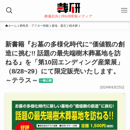
葬儀社向けBtoB情報メディア
ホーム
葬祭具・アフター情報
墓地・墓石
樹木葬
新書籍『お墓の多様化時代に”価値観の創
造に挑む!! 話題の最先端樹木葬墓地を訪
ねる』を「第10回エンディング産業展」
（8/28~29）にて限定販売いたします。
～テラス～
一般公開
2024年8月25日