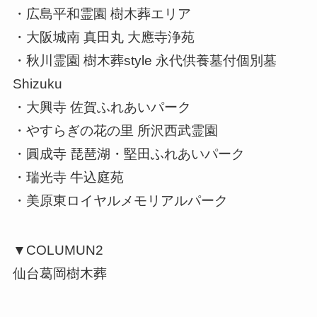
・広島平和霊園 樹木葬エリア
・大阪城南 真田丸 大應寺浄苑
・秋川霊園 樹木葬style 永代供養墓付個別墓
Shizuku
・大興寺 佐賀ふれあいパーク
・やすらぎの花の里 所沢西武霊園
・圓成寺 琵琶湖・堅田ふれあいパーク
・瑞光寺 牛込庭苑
・美原東ロイヤルメモリアルパーク
▼COLUMUN2
仙台葛岡樹木葬