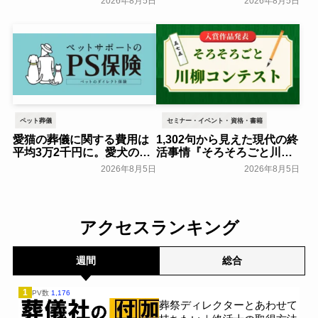
2026年8月5日
2026年8月5日
肢。ハワイ永久管理霊園に
月29日(土)よりオープニン
『想いをつなぐメモリアル
グ内覧会を開催～ベルコ～
ウォール』誕生――散骨後
一般公開
も手を合わせる場所を提案
～NorthStar Memorial
Group～
一般公開
ペット葬儀
セミナー・イベント・資格・書籍
愛猫の葬儀に関する費用は
1,302句から見えた現代の終
平均3万2千円に。愛犬の場
活事情『そろそろごと川柳
合は？ 6年間で変化した実
コンテスト』入賞作品発表
2026年8月5日
2026年8月5日
態を調査：ペット保険「PS
～大和ライフネクスト～
保険」調べ～ペットメディ
一般公開
カルサポート～
一般公開
アクセスランキング
週間
総合
1
PV数
1,176
葬祭ディレクターとあわせて