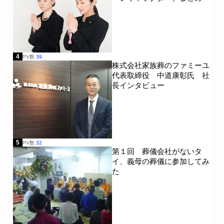
4
PV数
39
株式会社家族葬のファミーユ
代表取締役 中道康彰氏 社
長インタビュー
5
PV数
32
第１回 葬儀会社がないタ
イ、義母の葬儀に参加してみ
た