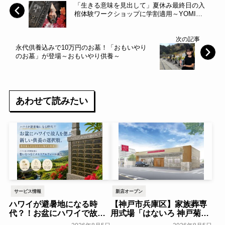
「生きる意味を見出して」夏休み最終日の入
棺体験ワークショップに学割適用～YOMI
International～
次の記事
永代供養込みで10万円のお墓！「おもいやり
のお墓」が登場～おもいやり供養～
あわせて読みたい
サービス情報
新店オープン
ハワイが避暑地になる時
【神戸市兵庫区】家族葬専
代？！お盆にハワイで故人
用式場「はないろ 神戸菊水
を偲ぶ、新しい供養の選択
店」がグランドオープン！8