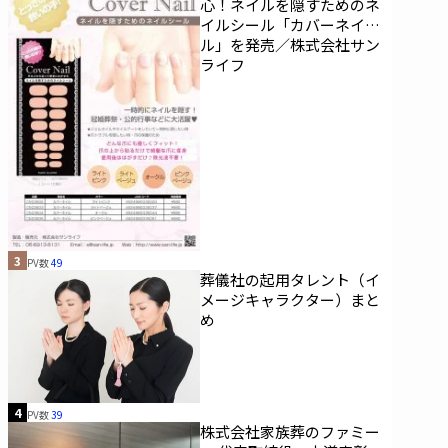
心！ネイルを隠すためのネ
イルシール「カバーネイ
ル」を発売／株式会社サン
ライフ
3
PV数
49
葬儀社の起用タレント（イ
メージキャラクター）まと
め
4
PV数
39
株式会社家族葬のファミー