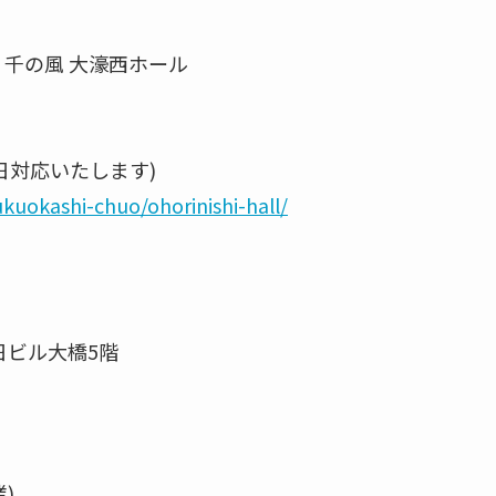
千の風 大濠西ホール
65日対応いたします)
ukuokashi-chuo/ohorinishi-hall/
日ビル大橋5階
)