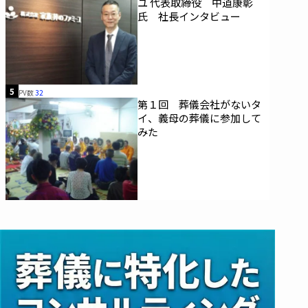
ユ 代表取締役 中道康彰
氏 社長インタビュー
5
PV数
32
第１回 葬儀会社がないタ
イ、義母の葬儀に参加して
みた