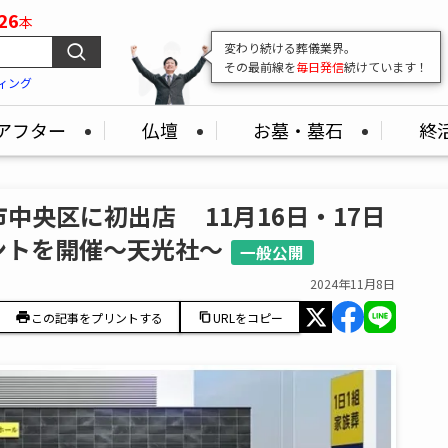
26
本
変わり続ける葬儀業界。
その最前線を
毎日発信
続けています！
ィング
アフター
仏壇
お墓・墓石
終
中央区に初出店 11月16日・17日
ントを開催～天光社～
一般公開
2024年11月8日
この記事をプリントする
URLをコピー