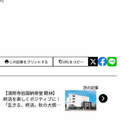
この記事をプリントする
URLをコピー
次の記事
【清照寺岩国納骨堂 鶴林】
終活を楽しくポジティブに！
「生きる、終活。秋の大感謝
祭」11/16（土）・17（日）
開催～日本セレモ二ー～