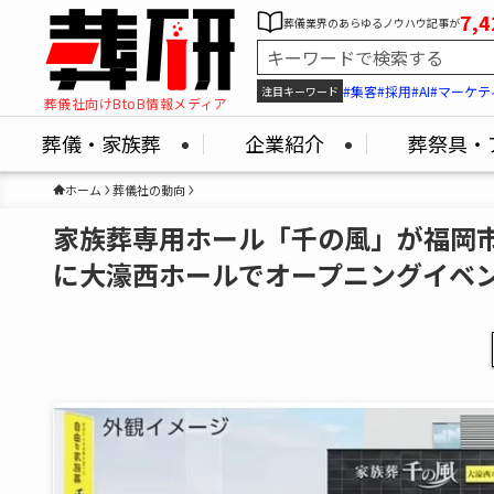
7,4
葬儀業界のあらゆるノウハウ記事が
#集客
#採用
#AI
#マーケテ
注目キーワード
葬儀社向けBtoB情報メディア
葬儀・家族葬
企業紹介
葬祭具・
ホーム
葬儀社の動向
家族葬専用ホール「千の風」が福岡市
に大濠西ホールでオープニングイベ