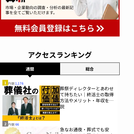
アクセスランキング
週間
総合
1
PV数
1,176
葬祭ディレクターとあわせ
て持ちたい｜終活士の取得
方法やメリット・年収を解
説
2
PV数
66
急なお通夜・葬式でも安