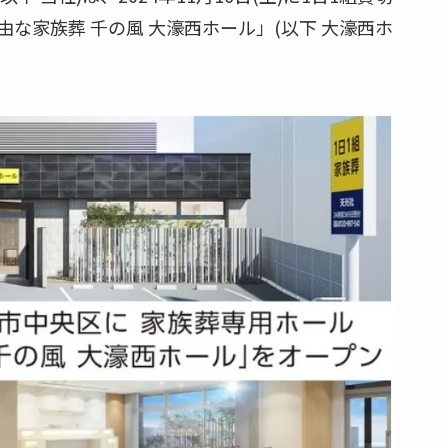
な家族葬 千の風 大濠西ホール」(以下 大濠西ホ