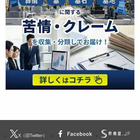
X（旧Twitter）