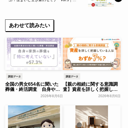
11/24（日）～空き家活用～
あわせて読みたい
調査データ
調査データ
全国の男女654名に聞いた
【親の相続に関する意識調
葬儀・終活調査 自身や家
査】資産を詳しく把握して
族の葬儀について「特に考
いる人はわずか7％？具体的
2026年8月6日
2026年8月6日
えていない」が57.3％～
に話せていない人の約半数
NEXER Group～
が「お盆に話したい」｜
一般公開
「しっかり保険、ちゃんと
節約。」が親の相続につい
て400名を対象に意識調査
を実施～Sasuke Financial