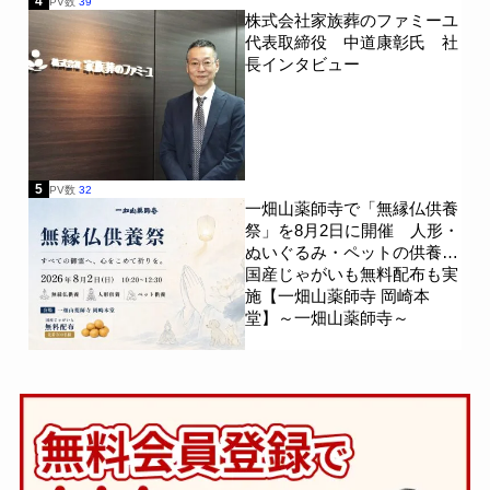
4
PV数
39
株式会社家族葬のファミーユ
代表取締役 中道康彰氏 社
長インタビュー
5
PV数
32
一畑山薬師寺で「無縁仏供養
祭」を8月2日に開催 人形・
ぬいぐるみ・ペットの供養、
国産じゃがいも無料配布も実
施【一畑山薬師寺 岡崎本
堂】～一畑山薬師寺～