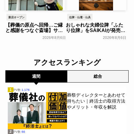
Lab～
一般公開
新店オープン
位牌・仏壇・仏具
【葬儀の原点へ回帰…ご縁
おしゃれな夫婦位牌「ふた
と感謝をつなぐ斎場】サ
り位牌」をSAIKAIが発売～
ン・ライフ、「八王子北野
森正～
一般公開
2026年8月6日
2026年8月6日
ファミリーホール」を2026
年8月オープン～サン・ライ
フホールディング～
一般公開
アクセスランキング
週間
総合
1
PV数
1,176
葬祭ディレクターとあわせて
持ちたい｜終活士の取得方法
やメリット・年収を解説
2
PV数
66