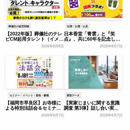
葬儀社の経営戦略
位牌・仏壇・仏具
【2022年版】葬儀社のテレ
日本香堂「青雲」と『笑
ビCM起用タレント（イメー
点』、共に60年を記念した
ジキャラクター）まとめ
初コラボ！オリジナルグッ
2026年8月8日
2026年8月7日
ズのプレゼントキャンペー
葬研会員限定
ンを実施～日本香堂～
一般公開
セミナー・イベント・資格・書籍
調査データ
【福岡市早良区】お寺様に
【実家じまいに関する意識
よる特別法話会＆セミナー
調査 第3弾】話し合い実施
特典「無料試食会」を8月
率は29.5％で前回から低
2026年8月7日
2026年8月7日
18日(月)にシティホール飯
下。「大相続時代」でも家
倉にて開催！～ベルコ～
族の会話は進まず～すむた
す～
一般公開
一般公開