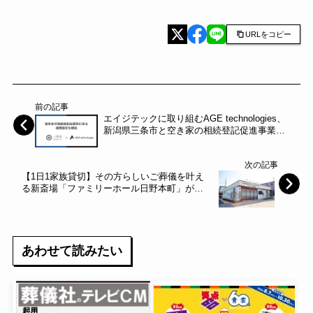
URLをコピー
前の記事
エイジテックに取り組むAGE technologies、
新潟県三条市と空き家の相続登記促進事業に
関する協定を締結
次の記事
【1日1家族貸切】その方らしいご葬儀を叶え
る新斎場「ファミリーホール日野本町」がオ
ープン！ ～サン・ライフホールディング～
あわせて読みたい