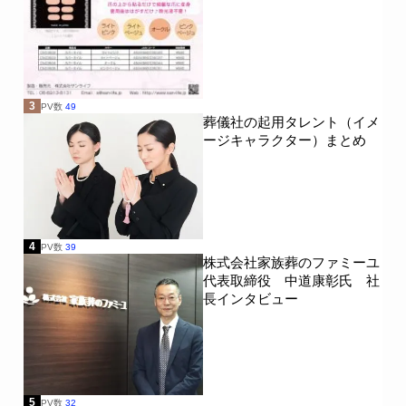
3
PV数
49
葬儀社の起用タレント（イメ
ージキャラクター）まとめ
4
PV数
39
株式会社家族葬のファミーユ
代表取締役 中道康彰氏 社
長インタビュー
5
PV数
32