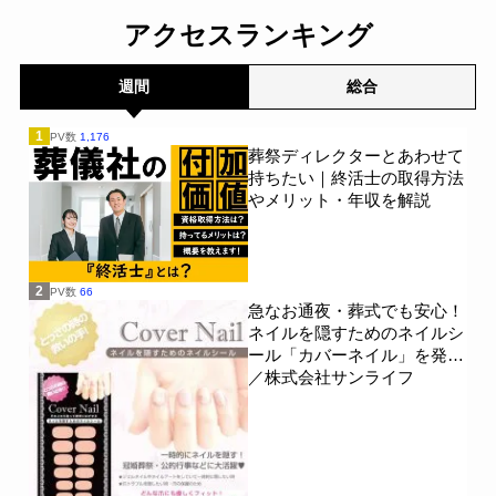
アクセスランキング
週間
総合
1
PV数
1,176
葬祭ディレクターとあわせて
持ちたい｜終活士の取得方法
やメリット・年収を解説
2
PV数
66
急なお通夜・葬式でも安心！
ネイルを隠すためのネイルシ
ール「カバーネイル」を発売
／株式会社サンライフ