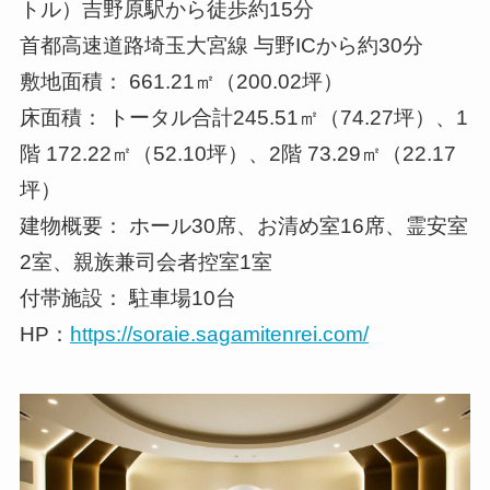
トル）吉野原駅から徒歩約15分
首都高速道路埼玉大宮線 与野ICから約30分
敷地面積： 661.21㎡（200.02坪）
床面積： トータル合計245.51㎡（74.27坪）、1
階 172.22㎡（52.10坪）、2階 73.29㎡（22.17
坪）
建物概要： ホール30席、お清め室16席、霊安室
2室、親族兼司会者控室1室
付帯施設： 駐車場10台
HP：
https://soraie.sagamitenrei.com/