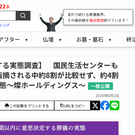
22
本
変わり続ける葬儀業界。
その最前線を
毎日発信
続けています！
ィング
アフター
仏壇
お墓・墓石
終
する実態調査】 国民生活センターも
摘される中約8割が比較せず、約4割
実態～燦ホールディングス～
一般公開
2026年6月1日
この記事をプリントする
URLをコピー