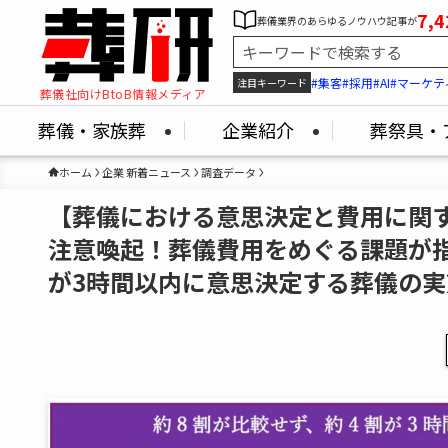
7,4
葬儀業界のあらゆるノウハウ記事が
#集客
#採用
#AI
#マーケテ
注目キーワード
葬儀社向けBtoB情報メディア
葬儀・家族葬
企業紹介
葬祭具・
ホーム
企業 新着ニュース
調査データ
【葬儀における意思決定と費用に関
注意喚起！葬儀費用をめぐる課題が指
が3時間以内に意思決定する葬儀の