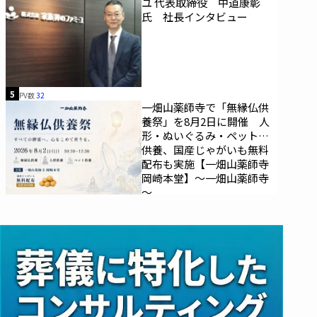
ユ 代表取締役 中道康彰
氏 社長インタビュー
5
PV数
32
一畑山薬師寺で「無縁仏供
養祭」を8月2日に開催 人
形・ぬいぐるみ・ペットの
供養、国産じゃがいも無料
配布も実施【一畑山薬師寺
岡崎本堂】～一畑山薬師寺
～