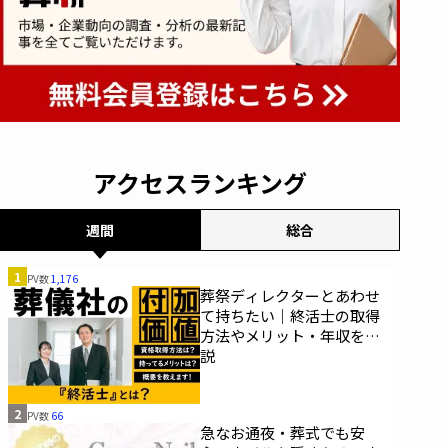
アクセスランキング
週間
総合
1
PV数
1,176
葬祭ディレクターとあわせ
て持ちたい｜終活士の取得
方法やメリット・年収を解
説
2
PV数
66
急なお通夜・葬式でも安