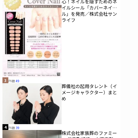
心！ネイルを隠すためのネ
イルシール「カバーネイ
ル」を発売／株式会社サン
ライフ
3
PV数
49
葬儀社の起用タレント（イ
メージキャラクター）まと
め
4
PV数
39
株式会社家族葬のファミー