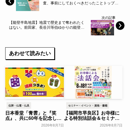
査、事前にしておくべきだったことトップ３
は①処分費の確認②親と一緒に片付け③売却
価格の確認～すむたす～
次の記事
【能登半島地震】地震で歴史まで奪われたく
はない。前田家、長谷川等伯ゆかりの能登、
山の寺寺院群への支援を開始。～里山創建～
あわせて読みたい
位牌・仏壇・仏具
セミナー・イベント・資格・書籍
日本香堂「青雲」と『笑
【福岡市早良区】お寺様に
点』、共に60年を記念した
よる特別法話会＆セミナー
初コラボ！オリジナルグッ
特典「無料試食会」を8月
2026年8月7日
2026年8月7日
ズのプレゼントキャンペー
18日(月)にシティホール飯