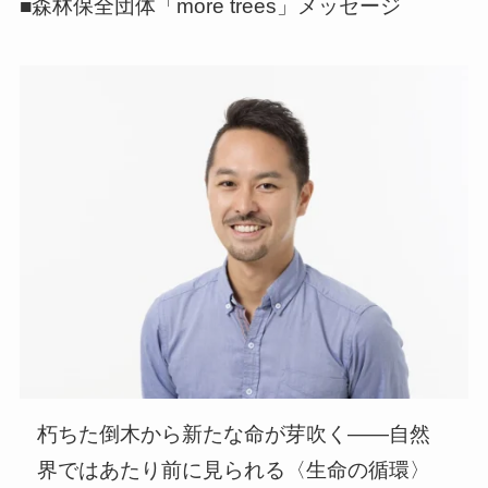
■森林保全団体「more trees」メッセージ
朽ちた倒木から新たな命が芽吹く――自然
界ではあたり前に見られる〈生命の循環〉