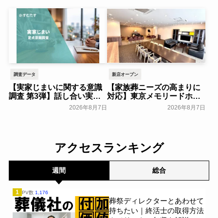
ンを実施～日本香堂～
倉にて開催！～ベルコ～
一般公開
一般公開
調査データ
新店オープン
【実家じまいに関する意識
【家族葬ニーズの高まりに
調査 第3弾】話し合い実施
対応】東京メモリードホー
率は29.5％で前回から低
ルに貸切型家族葬空間『第
2026年8月7日
2026年8月7日
下。「大相続時代」でも家
８ホール～Living～』オー
族の会話は進まず～すむた
プン～メモリードグループ
す～
～
一般公開
一般公開
アクセスランキング
週間
総合
1
PV数
1,176
葬祭ディレクターとあわせて
持ちたい｜終活士の取得方法