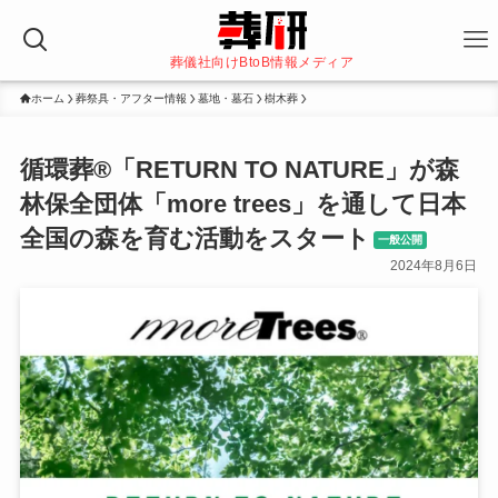
葬儀社向けBtoB情報メディア
ホーム
葬祭具・アフター情報
墓地・墓石
樹木葬
循環葬®︎「RETURN TO NATURE」が森
林保全団体「more trees」を通して日本
全国の森を育む活動をスタート
一般公開
2024年8月6日