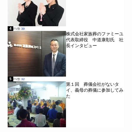
4
PV数
39
株式会社家族葬のファミーユ
代表取締役 中道康彰氏 社
長インタビュー
5
PV数
32
第１回 葬儀会社がないタ
イ、義母の葬儀に参加してみ
た