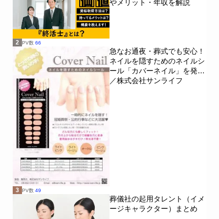
やメリット・年収を解説
2
PV数
66
急なお通夜・葬式でも安心！
ネイルを隠すためのネイルシ
ール「カバーネイル」を発売
／株式会社サンライフ
3
PV数
49
葬儀社の起用タレント（イメ
ージキャラクター）まとめ