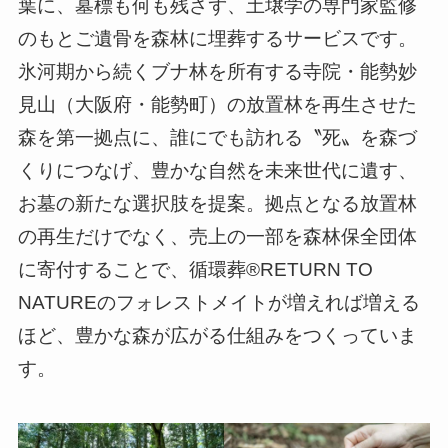
葉に、墓標も何も残さず、土壌学の専門家監修
のもとご遺骨を森林に埋葬するサービスです。
氷河期から続くブナ林を所有する寺院・能勢妙
見山（大阪府・能勢町）の放置林を再生させた
森を第一拠点に、誰にでも訪れる〝死〟を森づ
くりにつなげ、豊かな自然を未来世代に遺す、
お墓の新たな選択肢を提案。拠点となる放置林
の再生だけでなく、売上の一部を森林保全団体
に寄付することで、循環葬®︎RETURN TO
NATUREのフォレストメイトが増えれば増える
ほど、豊かな森が広がる仕組みをつくっていま
す。