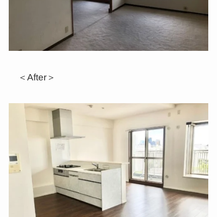
＜After＞