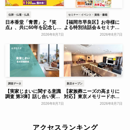
位牌・仏壇・仏具
セミナー・イベント・資格・書籍
日本香堂「青雲」と『笑
【福岡市早良区】お寺様に
点』、共に60年を記念した
よる特別法話会＆セミナー
初コラボ！オリジナルグッ
特典「無料試食会」を8月
2026年8月7日
2026年8月7日
ズのプレゼントキャンペー
18日(月)にシティホール飯
ンを実施～日本香堂～
倉にて開催！～ベルコ～
一般公開
一般公開
調査データ
新店オープン
【実家じまいに関する意識
【家族葬ニーズの高まりに
調査 第3弾】話し合い実施
対応】東京メモリードホー
率は29.5％で前回から低
ルに貸切型家族葬空間『第
2026年8月7日
2026年8月7日
下。「大相続時代」でも家
８ホール～Living～』オー
族の会話は進まず～すむた
プン～メモリードグループ
す～
～
一般公開
一般公開
アクセスランキング