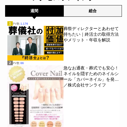
週間
総合
1
PV数
1,176
葬祭ディレクターとあわせて
持ちたい｜終活士の取得方法
やメリット・年収を解説
2
PV数
66
急なお通夜・葬式でも安心！
ネイルを隠すためのネイルシ
ール「カバーネイル」を発売
／株式会社サンライフ