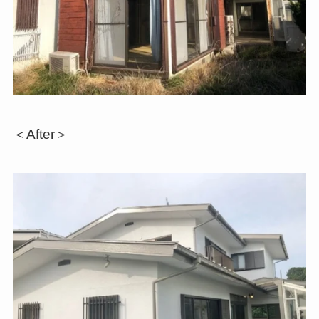
＜After＞