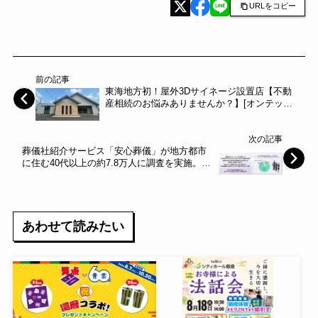
URLをコピー
前の記事
東海地方初！屋外3Dサイネージ設置店【不動
産相続のお悩みありませんか？】[オンテック
mode岩倉店] 2023年8月26日（土） オープン
～オンテック～
次の記事
葬儀社紹介サービス「安心葬儀」が地方都市
に住む40代以上の約7.8万人に調査を実施。全
国的に喪主や終活等の経験率はほぼ同じだが
菩提寺・仏壇購入に差あり～エス・エム・エ
ス～
あわせて読みたい