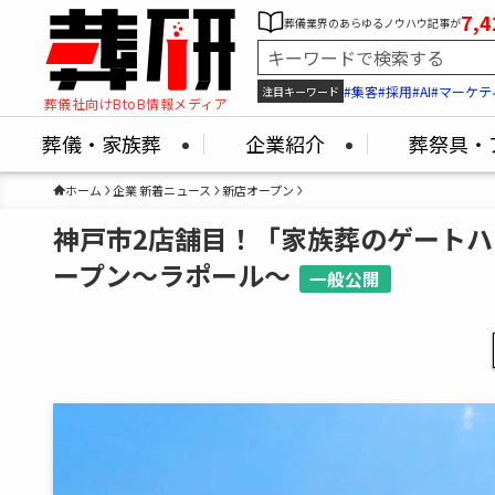
7,4
葬儀業界のあらゆるノウハウ記事が
#集客
#採用
#AI
#マーケテ
注目キーワード
葬儀社向けBtoB情報メディア
葬儀・家族葬
企業紹介
葬祭具・
ホーム
企業 新着ニュース
新店オープン
神戸市2店舗目！「家族葬のゲートハウ
ープン～ラポール～
一般公開