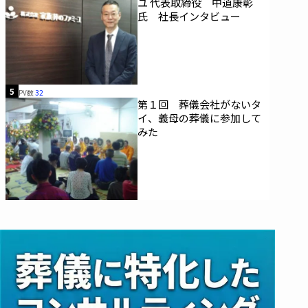
ユ 代表取締役 中道康彰
氏 社長インタビュー
5
PV数
32
第１回 葬儀会社がないタ
イ、義母の葬儀に参加して
みた