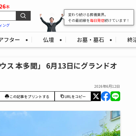
26
本
変わり続ける葬儀業界。
その最前線を
毎日発信
続けています！
ィング
アフター
仏壇
お墓・墓石
終
ス 本多聞」 6月13日にグランドオ
2026年6月12日
この記事をプリントする
URLをコピー