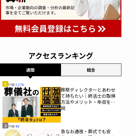
アクセスランキング
週間
総合
1
PV数
1,176
葬祭ディレクターとあわせ
て持ちたい｜終活士の取得
方法やメリット・年収を解
説
2
PV数
66
急なお通夜・葬式でも安