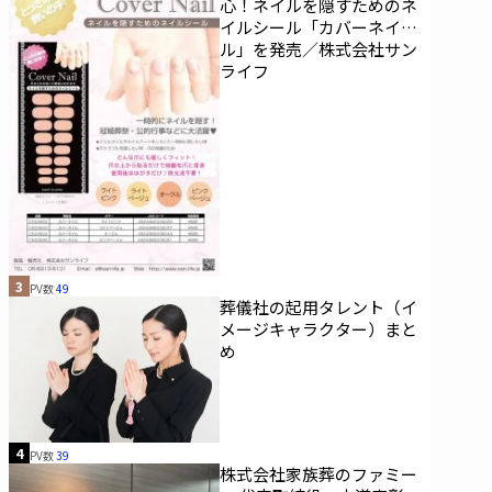
心！ネイルを隠すためのネ
イルシール「カバーネイ
ル」を発売／株式会社サン
ライフ
3
PV数
49
葬儀社の起用タレント（イ
メージキャラクター）まと
め
4
PV数
39
株式会社家族葬のファミー