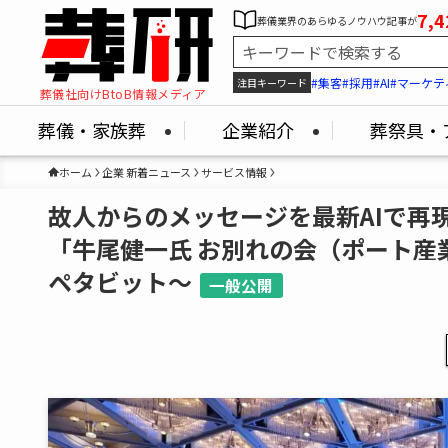
7,4
葬儀業界のあらゆるノウハウ記事が
#集客
#採用
#AI
#マーケテ
注目キーワード
葬儀社向けBtoB情報メディア
葬儀・家族葬
企業紹介
葬祭具・
ホーム
企業 新着ニュース
サービス情報
故人からのメッセージを最新AIで再
「牛尾健一氏 お別れの会（ポート産
ペタビット～
一般公開