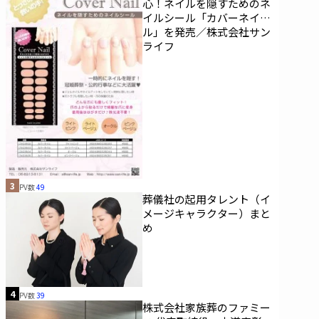
心！ネイルを隠すためのネ
イルシール「カバーネイ
ル」を発売／株式会社サン
ライフ
3
PV数
49
葬儀社の起用タレント（イ
メージキャラクター）まと
め
4
PV数
39
株式会社家族葬のファミー