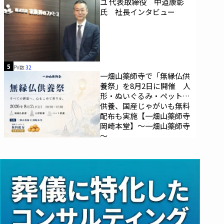
ユ 代表取締役 中道康彰
氏 社長インタビュー
5
PV数
32
一畑山薬師寺で「無縁仏供
養祭」を8月2日に開催 人
形・ぬいぐるみ・ペットの
供養、国産じゃがいも無料
配布も実施【一畑山薬師寺
岡崎本堂】～一畑山薬師寺
～