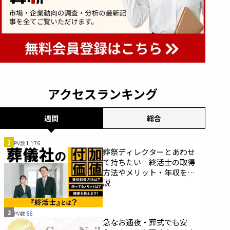
アクセスランキング
週間
総合
1
PV数
1,176
葬祭ディレクターとあわせ
て持ちたい｜終活士の取得
方法やメリット・年収を解
説
2
PV数
66
急なお通夜・葬式でも安