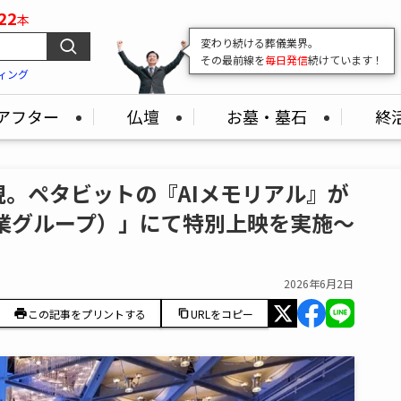
22
本
変わり続ける葬儀業界。
その最前線を
毎日発信
続けています！
ィング
アフター
仏壇
お墓・墓石
終
現。ペタビットの『AIメモリアル』が
業グループ）」にて特別上映を実施～
2026年6月2日
この記事をプリントする
URLをコピー