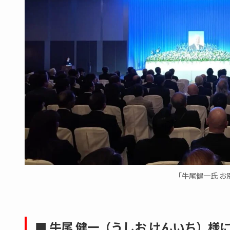
「牛尾健一氏 お
■ 牛尾 健一（うしお けんいち）様