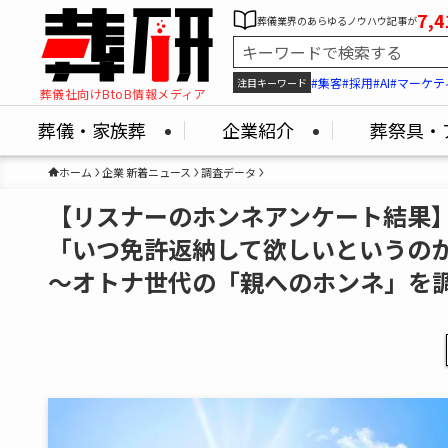
7,4
葬儀業界のあらゆるノウハウ記事が
#集客
#採用
#AI
#マーケテ
注目キーワード
葬儀社向けBtoB情報メディア
葬儀・家族葬
企業紹介
葬祭具・
ホーム
企業 新着ニュース
調査データ
【リスナーのホンネアンケート結果
「いつ免許返納して欲しいというの
～オトナ世代の「親へのホンネ」を