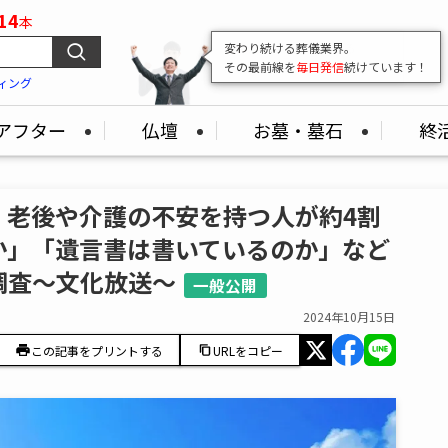
14
本
変わり続ける葬儀業界。
その最前線を
毎日発信
続けています！
ィング
アフター
仏壇
お墓・墓石
終
】老後や介護の不安を持つ人が約4割
か」「遺言書は書いているのか」など
調査～文化放送～
一般公開
2024年10月15日
この記事をプリントする
URLをコピー