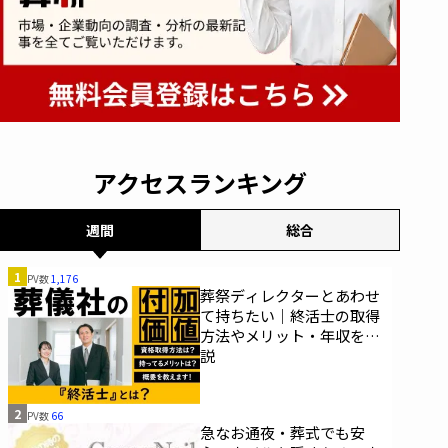
アクセスランキング
週間
総合
1
PV数
1,176
葬祭ディレクターとあわせ
て持ちたい｜終活士の取得
方法やメリット・年収を解
説
2
PV数
66
急なお通夜・葬式でも安