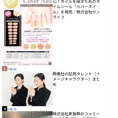
心！ネイルを隠すためのネ
イルシール「カバーネイ
ル」を発売／株式会社サン
ライフ
3
PV数
49
葬儀社の起用タレント（イ
メージキャラクター）まと
め
4
PV数
39
株式会社家族葬のファミー