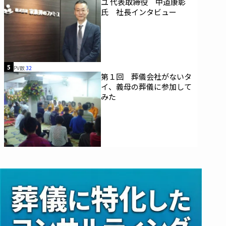
ユ 代表取締役 中道康彰
氏 社長インタビュー
5
PV数
32
第１回 葬儀会社がないタ
イ、義母の葬儀に参加して
みた