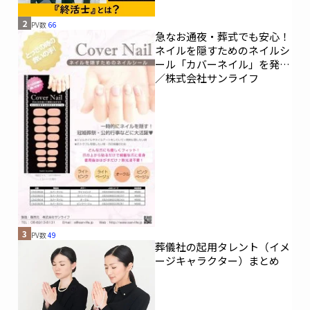
2
PV数
66
急なお通夜・葬式でも安心！
ネイルを隠すためのネイルシ
ール「カバーネイル」を発売
／株式会社サンライフ
3
PV数
49
葬儀社の起用タレント（イメ
ージキャラクター）まとめ