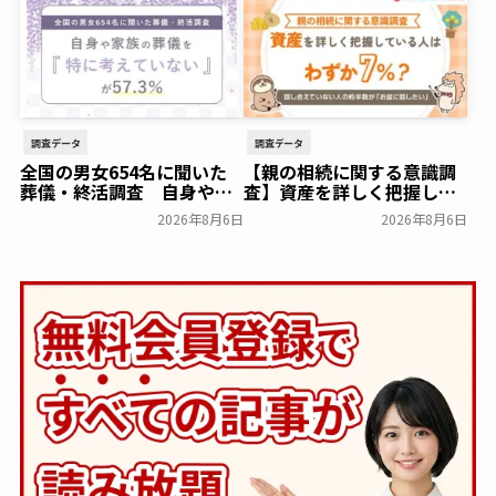
墓）への改葬がお二人目以
降100,000円（税込）に
【株式会社前方後円墳】～
前方後円墳～
一般公開
調査データ
調査データ
全国の男女654名に聞いた
【親の相続に関する意識調
葬儀・終活調査 自身や家
査】資産を詳しく把握して
族の葬儀について「特に考
いる人はわずか7％？具体的
2026年8月6日
2026年8月6日
えていない」が57.3％～
に話せていない人の約半数
NEXER Group～
が「お盆に話したい」｜
一般公開
「しっかり保険、ちゃんと
節約。」が親の相続につい
て400名を対象に意識調査
を実施～Sasuke Financial
Lab～
一般公開