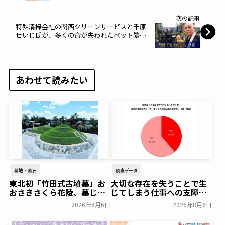
～はせがわ～
次の記事
特殊清掃会社の関西クリーンサービスと千原
せいじ氏が、多くの命が失われたペット繁殖
の悲劇に共感し、動物虐待の事件現場で供養
を執り行いました。～A-LIFE～
あわせて読みたい
墓地・墓石
調査データ
東北初「竹田式古墳墓」お
大切な存在を失うことで生
おさきさくら花陵、墓じま
じてしまう仕事への支障
いのご負担を軽減する「墓
「経験がある」38.8％～ビ
2026年8月6日
2026年8月6日
じまいアシストプラン」を
ースタイルグループ～
開始 ─ 合同永久埋葬（合祀
一般公開