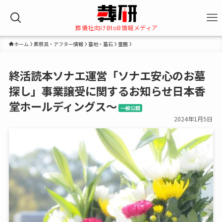
葬儀社向けBtoB情報メディア
ホーム
葬祭具・アフター情報
墓地・墓石
霊園
終活読本ソナエ運営「ソナエ安心のお墓
探し」事業譲受に関するお知らせ日本香
堂ホールディングス～
一般公開
2024年1月5日