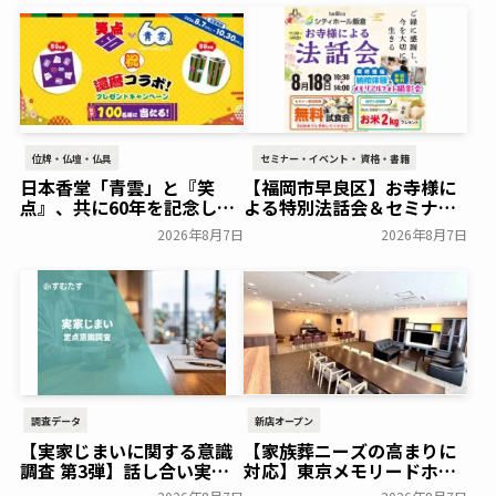
位牌・仏壇・仏具
セミナー・イベント・資格・書籍
日本香堂「青雲」と『笑
【福岡市早良区】お寺様に
点』、共に60年を記念した
よる特別法話会＆セミナー
初コラボ！オリジナルグッ
特典「無料試食会」を8月
2026年8月7日
2026年8月7日
ズのプレゼントキャンペー
18日(月)にシティホール飯
ンを実施～日本香堂～
倉にて開催！～ベルコ～
一般公開
一般公開
調査データ
新店オープン
【実家じまいに関する意識
【家族葬ニーズの高まりに
調査 第3弾】話し合い実施
対応】東京メモリードホー
率は29.5％で前回から低
ルに貸切型家族葬空間『第