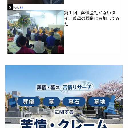
5
PV数
32
第１回 葬儀会社がないタ
イ、義母の葬儀に参加してみ
た