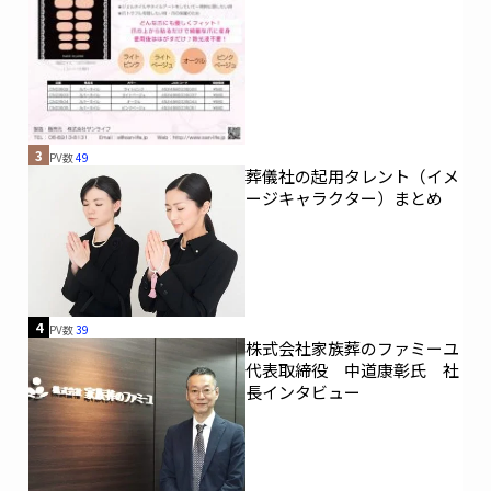
3
PV数
49
葬儀社の起用タレント（イメ
ージキャラクター）まとめ
4
PV数
39
株式会社家族葬のファミーユ
代表取締役 中道康彰氏 社
長インタビュー