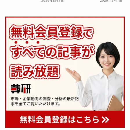
2026年8月7日
2026年8月7日
下。「大相続時代」でも家
８ホール～Living～』オー
族の会話は進まず～すむた
プン～メモリードグループ
す～
～
一般公開
一般公開