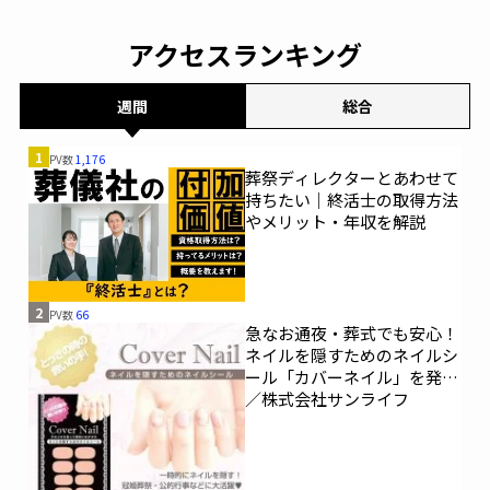
アクセスランキング
週間
総合
1
PV数
1,176
葬祭ディレクターとあわせて
持ちたい｜終活士の取得方法
やメリット・年収を解説
2
PV数
66
急なお通夜・葬式でも安心！
ネイルを隠すためのネイルシ
ール「カバーネイル」を発売
／株式会社サンライフ