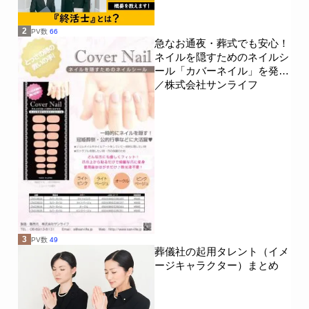
2
PV数
66
急なお通夜・葬式でも安心！
ネイルを隠すためのネイルシ
ール「カバーネイル」を発売
／株式会社サンライフ
3
PV数
49
葬儀社の起用タレント（イメ
ージキャラクター）まとめ