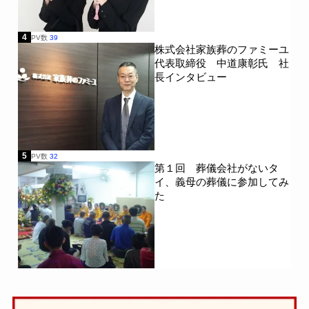
4
PV数
39
株式会社家族葬のファミーユ
代表取締役 中道康彰氏 社
長インタビュー
5
PV数
32
第１回 葬儀会社がないタ
イ、義母の葬儀に参加してみ
た