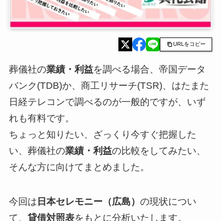
URLをコピー
葬儀社の
業績・利益
を調べる場合、帝国データ
バンク(TDB)か、商工リサーチ(TSR)、はたまた
日経テレコンで調べるのが一般的ですが、いず
れも有料です。
ちょっと知りたい、ざっくり今すぐ把握した
い、葬儀社の
業績・利益
の比較をしてみたい、
そんな方に向けてまとめました。
今回は
日本セレモニー（広島）
の現状につい
て、
貸借対照表
をもとに分析いたします。