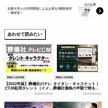
次の記事
近畿大学との共同開発によるお香を2種類発売
～梅栄堂～
あわせて読みたい
葬儀社の経営戦略
葬儀社の経営戦略
【2022年版】葬儀社のテレ
タイタン・キャスケット｜
ビCM起用タレント（イメー
葬儀社価格の半額で棺を売
ジキャラクター）まとめ
る「DTC型棺ビジネス」の
2026年8月8日
2026年8月6日
モデルを解説
葬研会員限定
葬研会員限定