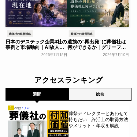
葬儀社の経営戦略
葬儀社の経営戦略
日本のデステック企業4社の
遺族の”再出発”に葬儀社は
事例と市場動向｜AI故人・
何ができるか｜グリーフケ
メタバース霊園の現在地
アから読み解く故人との向
2026年7月15日
2026年7月10日
き合い方
葬研会員限定
葬研会員限定
アクセスランキング
週間
総合
1
PV数
1,176
葬祭ディレクターとあわせて
持ちたい｜終活士の取得方法
やメリット・年収を解説